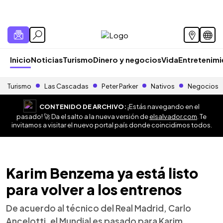
Inicio
Noticias
Turismo
Dinero y negocios
Vida
Entretenim
Turismo
Las Cascadas
Peter Parker
Nativos
Negocios
CONTENIDO DE ARCHIVO:
¡Estás navegando en el
pasado! 🚀 Da el salto a la nueva versión de
elsalvador.com
. Te
invitamos a visitar el nuevo portal país donde coincidimos todos.
Karim Benzema ya está listo
para volver a los entrenos
De acuerdo al técnico del Real Madrid, Carlo
Ancelotti, el Mundial es pasado para Karim