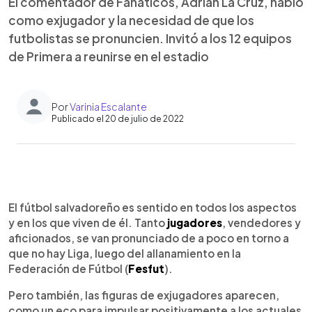
El comentador de Fanáticos, Adrián La Cruz, habló
como exjugador y la necesidad de que los
futbolistas se pronuncien. Invitó a los 12 equipos
de Primera a reunirse en el estadio
Por
Varinia Escalante
Publicado el 20 de julio de 2022
0:00
►
Escuchar artículo
El fútbol salvadoreño es sentido en todos los aspectos
y en los que viven de él. Tanto
jugadores
, vendedores y
aficionados, se van pronunciado de a poco en torno a
que no hay Liga, luego del allanamiento en la
Federación de Fútbol (
Fesfut
).
Pero también, las figuras de exjugadores aparecen,
como un eco para impulsar positivamente a los actuales