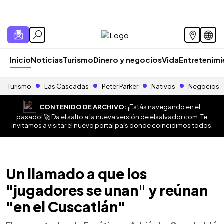
Inicio
Noticias
Turismo
Dinero y negocios
Vida
Entretenim
Turismo
Las Cascadas
Peter Parker
Nativos
Negocios
CONTENIDO DE ARCHIVO:
¡Estás navegando en el
pasado! 🚀 Da el salto a la nueva versión de
elsalvador.com
. Te
invitamos a visitar el nuevo portal país donde coincidimos todos.
Un llamado a que los
"jugadores se unan" y reúnan
"en el Cuscatlán"