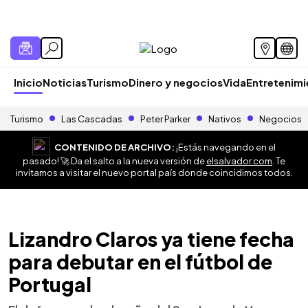
Inicio
Noticias
Turismo
Dinero y negocios
Vida
Entretenim
Turismo
Las Cascadas
Peter Parker
Nativos
Negocios
CONTENIDO DE ARCHIVO:
¡Estás navegando en el
pasado! 🚀 Da el salto a la nueva versión de
elsalvador.com
. Te
invitamos a visitar el nuevo portal país donde coincidimos todos.
Lizandro Claros ya tiene fecha
para debutar en el fútbol de
Portugal