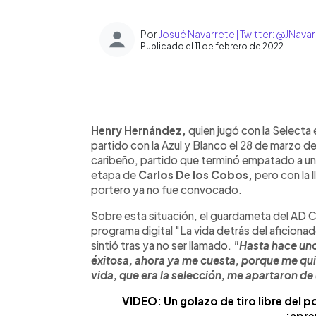
Por
Josué Navarrete | Twitter: @JNav
Publicado el 11 de febrero de 2022
0:00
Facebook
Twitter
►
Escuchar artículo
Henry Hernández,
quien jugó con la Selecta
partido con la Azul y Blanco el 28 de marzo 
caribeño, partido que terminó empatado a uno.
etapa de
Carlos De los Cobos,
pero con la l
portero ya no fue convocado.
Sobre esta situación, el guardameta del AD C
programa digital "La vida detrás del aficion
sintió tras ya no ser llamado.
"Hasta hace uno
éxitosa, ahora ya me cuesta, porque me qui
vida, que era la selección, me apartaron de
VIDEO: Un golazo de tiro libre del 
¡apre