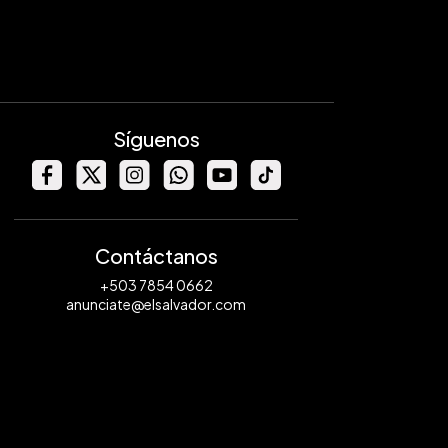
Síguenos
Contáctanos
+503 7854 0662
anunciate@elsalvador.com