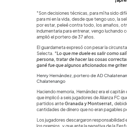
"Son decisiones técnicas, para mí ha sido difíc
para mi en la vida, desde que tengo uso, la s
por estar, peleé contra todo, los amaños, otr
indumentaria para entrenar, vengo luchando con
amplió el portero de 37 años.
El guardameta expresó con pesar la circunstan
Selecta.
"Lo que me duele es salir como salí
persona, tratar de hacer las cosas correcta
gané fue que algunos aficionados me griten
Henry Hernández, portero de AD Chalatenan
Chalatenango
Haciendo memoria, Hernández era el capitán 
que implicó a seis jugadores de Alianza FC q
partidos ante
Granada y Montserrat,
debido
cantidades de dinero que no eran pagables po
Los jugadores descargaron responsabilidad e
los premios, y que ante la negativa de la Fe