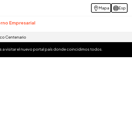
Mapa
Esp
rno Empresarial
ico Centenario
os a visitar el nuevo portal país donde coincidimos todos.