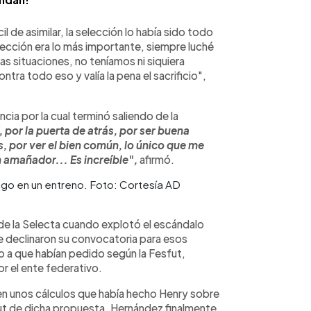
il de asimilar, la selección lo había sido todo
elección era lo más importante, siempre luché
as situaciones, no teníamos ni siquiera
tra todo eso y valía la pena el sacrificio",
cia por la cual terminó saliendo de la
, por la puerta de atrás, por ser buena
s, por ver el bien común, lo único que me
 amañador... Es increíble",
afirmó.
go en un entreno. Foto: Cortesía AD
de la Selecta cuando explotó el escándalo
ue declinaron su convocatoria para esos
 a que habían pedido según la Fesfut,
r el ente federativo.
n unos cálculos que había hecho Henry sobre
sfut de dicha propuesta, Hernández finalmente