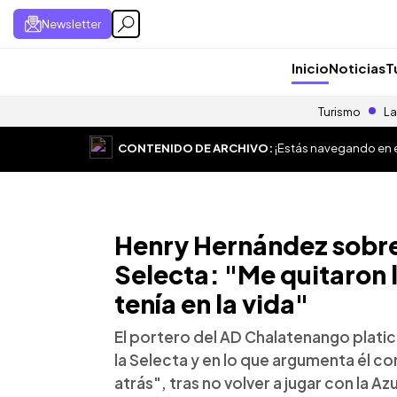
Newsletter
Inicio
Noticias
T
Turismo
La
CONTENIDO DE ARCHIVO:
¡Estás navegando en el
Henry Hernández sobre 
Selecta: "Me quitaron
tenía en la vida"
El portero del AD Chalatenango platic
la Selecta y en lo que argumenta él c
atrás", tras no volver a jugar con la Az