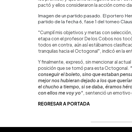
pactó y ellos consideraron la acción como dar
Imagen de un partido pasado. El portero H
partido de la fecha 6, fase 1 del torneo Cla
"Cumplí mis objetivos y metas con selección,
etapa con el profesor De los Cobos nos tocó
todos en contra, aún así estábamos clasifica
tranquilas hacia el Octogonal", indicó en la en
Y finalmente, expresó, sin mencionar al actua
posición que se tomó para esta Octogonal.
conseguir el boleto, sino que estaban pensa
mejor nos hubieran dejado a los que querí
el chucho a tiempo, si se daba, éramos héroe
con ellos me voy yo"
, sentenció un emotivo
REGRESAR A PORTADA