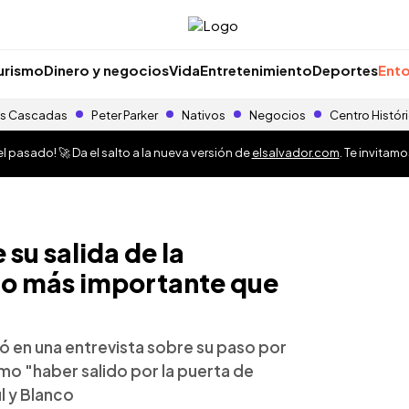
urismo
Dinero y negocios
Vida
Entretenimiento
Deportes
Ento
s Cascadas
Peter Parker
Nativos
Negocios
Centro Histór
 pasado! 🚀 Da el salto a la nueva versión de
elsalvador.com
. Te invitam
su salida de la
 lo más importante que
ó en una entrevista sobre su paso por
omo "haber salido por la puerta de
ul y Blanco