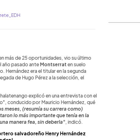
arrete_EDH
WhatsApp
Copiar link
 en más de 25 oportunidades, vio su último
del año pasado ante
Montserrat
en suelo
 Hernández era el titular en la segunda
legada de Hugo Pérez a la selección, el
halatenango explicó en una entrevista con el
ado", conducido por Mauricio Hernández, qué
s meses, (resumía su carrera como)
taron lo más importante que tenía en la
 una manera fea, sin deberla"
, indicó.
portero salvadoreño Henry Hernández
ndan!