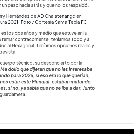
 un paso hacia atrás y que no los respaldó.
enry Hernández de AD Chalatenango en
usura 2021. Foto / Cortesía Santa Tecla FC
 estos dos años y medio que estuve en la
 remar contracorriente, teníamos todo y a
dos al Hexagonal, teníamos opciones reales y
trevista.
l cuerpo técnico, su desconcierto por la
"Me dolío que dijeran que no les interesaba
ndo para 2026, si eso era lo que querían,
amos estar este Mundial, estaban matando
s, si no, ya sabía que no se iba a dar. Junto
 guardameta.