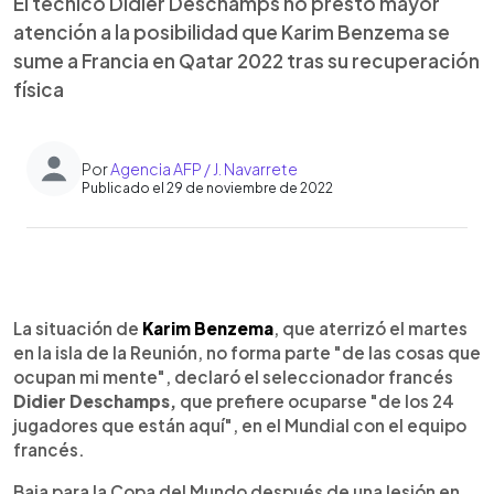
El técnico Didier Deschamps no prestó mayor
atención a la posibilidad que Karim Benzema se
sume a Francia en Qatar 2022 tras su recuperación
física
Por
Agencia AFP / J. Navarrete
Publicado el 29 de noviembre de 2022
0:00
►
Escuchar artículo
La situación de
Karim Benzema
, que aterrizó el martes
en la isla de la Reunión, no forma parte "de las cosas que
ocupan mi mente", declaró el seleccionador francés
Didier Deschamps,
que prefiere ocuparse "de los 24
jugadores que están aquí", en el Mundial con el equipo
francés.
Baja para la Copa del Mundo después de una lesión en