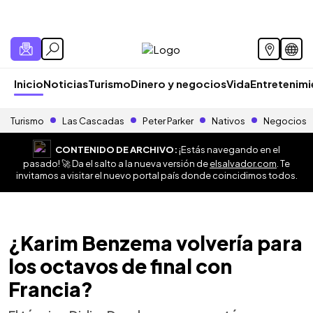
Inicio
Noticias
Turismo
Dinero y negocios
Vida
Entretenim
Turismo
Las Cascadas
Peter Parker
Nativos
Negocios
CONTENIDO DE ARCHIVO:
¡Estás navegando en el
pasado! 🚀 Da el salto a la nueva versión de
elsalvador.com
. Te
invitamos a visitar el nuevo portal país donde coincidimos todos.
¿Karim Benzema volvería para
los octavos de final con
Francia?