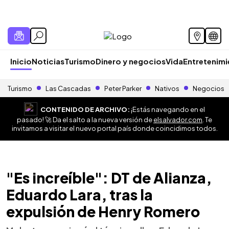
Inicio
Noticias
Turismo
Dinero y negocios
Vida
Entretenim
Turismo
Las Cascadas
Peter Parker
Nativos
Negocios
CONTENIDO DE ARCHIVO:
¡Estás navegando en el
pasado! 🚀 Da el salto a la nueva versión de
elsalvador.com
. Te
invitamos a visitar el nuevo portal país donde coincidimos todos.
"Es increíble": DT de Alianza,
Eduardo Lara, tras la
expulsión de Henry Romero