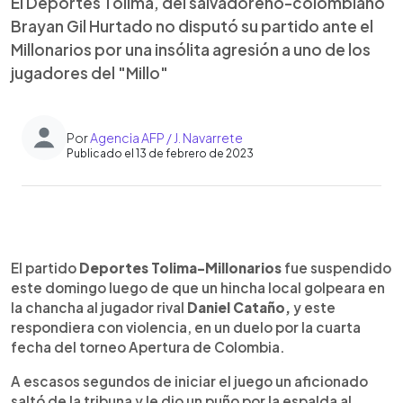
El Deportes Tolima, del salvadoreño-colombiano
Brayan Gil Hurtado no disputó su partido ante el
Millonarios por una insólita agresión a uno de los
jugadores del "Millo"
Por
Agencia AFP / J. Navarrete
Publicado el 13 de febrero de 2023
0:00
►
Escuchar artículo
El partido
Deportes Tolima-Millonarios
fue suspendido
este domingo luego de que un hincha local golpeara en
la chancha al jugador rival
Daniel Cataño,
y este
respondiera con violencia, en un duelo por la cuarta
fecha del torneo Apertura de Colombia.
A escasos segundos de iniciar el juego un aficionado
saltó de la tribuna y le dio un puño por la espalda al