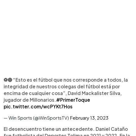
⚽🔵 “Esto es el fútbol que nos corresponde a todos, la
integridad de nuestros colegas del fútbol está por
encima de cualquier cosa”, David Mackalister Silva,
jugador de Millonarios.
#PrimerToque
pic.twitter.com/wcPYKt7Hos
— Win Sports (@WinSportsTV)
February 13, 2023
El desencuentro tiene un antecedente. Daniel Cataño
fue futbolista del Deportes Tolima en 2021 y 2022. En la