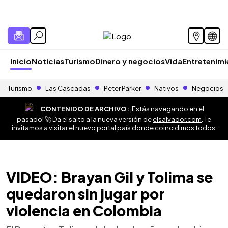
Inicio
Noticias
Turismo
Dinero y negocios
Vida
Entretenim
Turismo
Las Cascadas
Peter Parker
Nativos
Negocios
CONTENIDO DE ARCHIVO:
¡Estás navegando en el
pasado! 🚀 Da el salto a la nueva versión de
elsalvador.com
. Te
invitamos a visitar el nuevo portal país donde coincidimos todos.
VIDEO: Brayan Gil y Tolima se
quedaron sin jugar por
violencia en Colombia