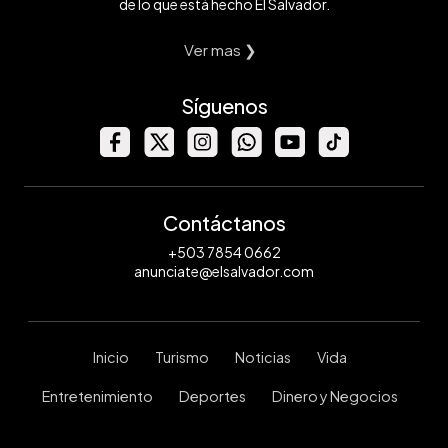
de lo que está hecho El Salvador.
Ver mas ❯
Síguenos
Contáctanos
+503 7854 0662
anunciate@elsalvador.com
Inicio
Turismo
Noticias
Vida
Entretenimiento
Deportes
Dinero y Negocios