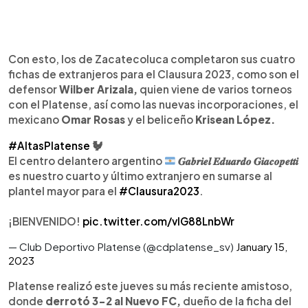
Con esto, los de Zacatecoluca completaron sus cuatro
fichas de extranjeros para el Clausura 2023, como son el
defensor
Wilber Arizala,
quien viene de varios torneos
con el Platense, así como las nuevas incorporaciones, el
mexicano
Omar Rosas
y el beliceño
Krisean López.
#AltasPlatense
🐓
El centro delantero argentino
𝑮𝒂𝒃𝒓𝒊𝒆𝒍 𝑬𝒅𝒖𝒂𝒓𝒅𝒐 𝑮𝒊𝒂𝒄𝒐𝒑𝒆𝒕𝒕𝒊
es nuestro cuarto y último extranjero en sumarse al
plantel mayor para el
#Clausura2023
.
¡BIENVENIDO!
pic.twitter.com/vIG88LnbWr
— Club Deportivo Platense (@cdplatense_sv)
January 15,
2023
Platense realizó este jueves su más reciente amistoso,
donde
derrotó 3-2 al Nuevo FC,
dueño de la ficha del