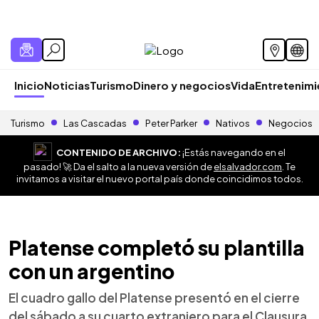
Inicio
Noticias
Turismo
Dinero y negocios
Vida
Entretenim
Turismo
Las Cascadas
Peter Parker
Nativos
Negocios
CONTENIDO DE ARCHIVO:
¡Estás navegando en el
pasado! 🚀 Da el salto a la nueva versión de
elsalvador.com
. Te
invitamos a visitar el nuevo portal país donde coincidimos todos.
Platense completó su plantilla
con un argentino
El cuadro gallo del Platense presentó en el cierre
del sábado a su cuarto extranjero para el Clausura