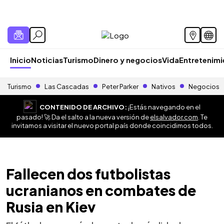
Inicio
Noticias
Turismo
Dinero y negocios
Vida
Entretenim
Turismo
Las Cascadas
Peter Parker
Nativos
Negocios
CONTENIDO DE ARCHIVO:
¡Estás navegando en el
pasado! 🚀 Da el salto a la nueva versión de
elsalvador.com
. Te
invitamos a visitar el nuevo portal país donde coincidimos todos.
Fallecen dos futbolistas
ucranianos en combates de
Rusia en Kiev