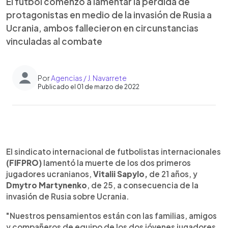
El fútbol comenzó a lamentar la pérdida de
protagonistas en medio de la invasión de Rusia a
Ucrania, ambos fallecieron en circunstancias
vinculadas al combate
Por
Agencias / J. Navarrete
Publicado el 01 de marzo de 2022
0:00
►
Escuchar artículo
El sindicato internacional de futbolistas internacionales
(FIFPRO)
lamentó la muerte de los dos primeros
jugadores ucranianos,
Vitalii Sapylo,
de 21 años, y
Dmytro Martynenko
, de 25, a consecuencia de la
invasión de Rusia sobre Ucrania.
"Nuestros pensamientos están con las familias, amigos
y compañeros de equipo de los dos jóvenes jugadores