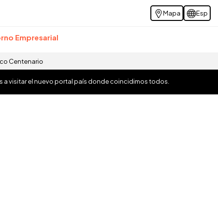
Mapa
Esp
rno Empresarial
ico Centenario
os a visitar el nuevo portal país donde coincidimos todos.