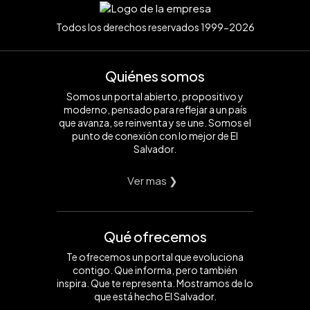
Todos los derechos reservados 1999-2026
Quiénes somos
Somos un portal abierto, propositivo y
moderno, pensado para reflejar a un país
que avanza, se reinventa y se une. Somos el
punto de conexión con lo mejor de El
Salvador.
Ver mas ❯
Qué ofrecemos
Te ofrecemos un portal que evoluciona
contigo. Que informa, pero también
inspira. Que te representa. Mostramos de lo
que está hecho El Salvador.