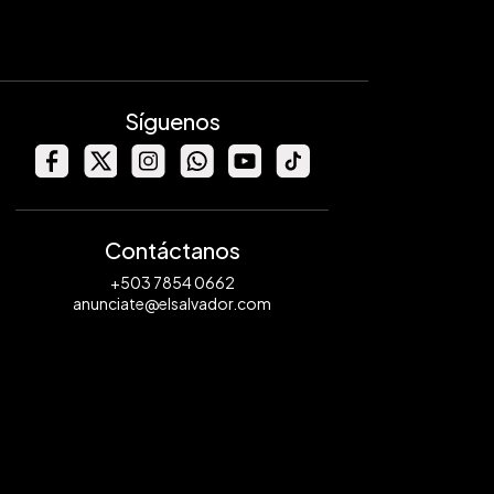
Síguenos
Contáctanos
+503 7854 0662
anunciate@elsalvador.com