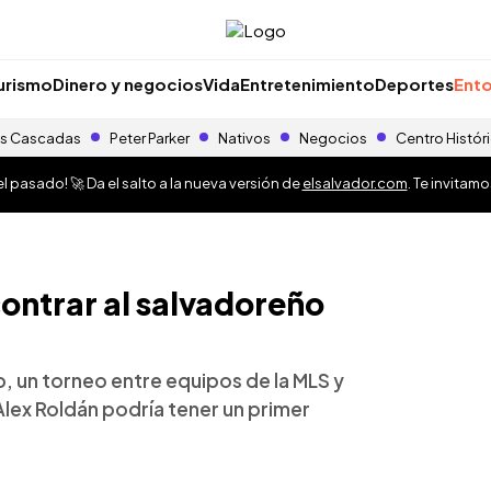
urismo
Dinero y negocios
Vida
Entretenimiento
Deportes
Ento
s Cascadas
Peter Parker
Nativos
Negocios
Centro Histór
 pasado! 🚀 Da el salto a la nueva versión de
elsalvador.com
. Te invitam
ontrar al salvadoreño
p, un torneo entre equipos de la MLS y
Alex Roldán podría tener un primer