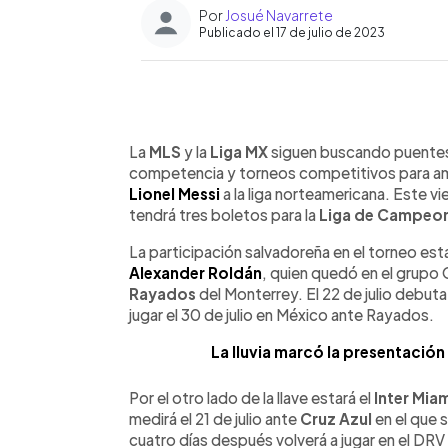
Por
Josué Navarrete
Publicado el 17 de julio de 2023
0:00
Facebook
Twitter
►
Escuchar artículo
La
MLS
y la
Liga MX
siguen buscando puentes
competencia y torneos competitivos para amb
Lionel Messi
a la liga norteamericana. Este v
tendrá tres boletos para la
Liga de Campeon
La participación salvadoreña en el torneo esta
Alexander Roldán
, quien quedó en el grupo 
Rayados
del Monterrey. El 22 de julio debuta
jugar el 30 de julio en México ante Rayados.
La lluvia marcó la presentación 
Por el otro lado de la llave estará el
Inter Miam
medirá el 21 de julio ante
Cruz Azul
en el que 
cuatro días después volverá a jugar en el DR