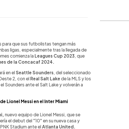
WhatsApp
Copiar link
 para que sus futbolistas tengan más
as ligas, especialmente tras la llegada de
iernes comienza la
Leagues Cup 2023
, que
es de la Concacaf 2024.
rá en el
Seattle Sounders
, del seleccionado
Oeste 2, con el
Real Salt Lake
de la MLS y los
 el Sounders ante el Salt Lake y volverán a
de Lionel Messi en el Inter Miami
i,
nuevo equipo de Lionel Messi, que se
sería el debut del "10" en su nueva casa y
V PNK Stadium ante el
Atlanta United.