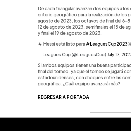
De cada triangular avanzan dos equipos a los d
criterio geográfico para la realización de los 
agosto de 2023, los octavos de final del 6–8 
12 de agosto de 2023, semifinales el 15 de a
y final el 19 de agosto de 2023.
🐐 Messi está listo para
#LeaguesCup2023

— Leagues Cup (@LeaguesCup)
July 17, 202
Si ambos equipos tienen una buena participac
final del torneo, ya que el torneo se jugará 
estadounidenses, con choques entre las conf
geográfica. ¿Cuál equipo avanzará más?
REGRESAR A PORTADA