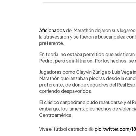
0:00
Facebook
Twitter
►
Escuchar artículo
Aficionados
del Marathón dejaron sus lugares 
la atravesaron y se fueron a buscar pelea con
preferente.
En teoría, no estaba permitido que asistieran
Pedro, pero se infiltraron. Por los hechos, se
Jugadores como Clayvin Zúniga o Luis Vega i
Marathón que lanzaban piedras desde la cancha 
preferente, de donde seguidres del Real Espa
corriendo despavoridos.
El clásico sanpedrano pudo reanudarse y el Re
embargo, los lamentables hechos de violencia
Centroamérica.
Viva el fútbol catracho 😂
pic.twitter.com/