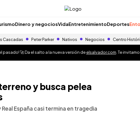
urismo
Dinero y negocios
Vida
Entretenimiento
Deportes
Ento
s Cascadas
Peter Parker
Nativos
Negocios
Centro Histór
 pasado! 🚀 Da el salto a la nueva versión de
elsalvador.com
. Te invitam
 terreno y busca pelea
s
 Real España casi termina en tragedia