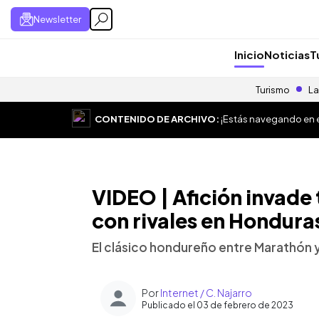
Newsletter
Inicio
Noticias
T
Turismo
La
CONTENIDO DE ARCHIVO:
¡Estás navegando en el
VIDEO | Afición invade
con rivales en Hondura
El clásico hondureño entre Marathón y
Por
Internet / C. Najarro
Publicado el 03 de febrero de 2023