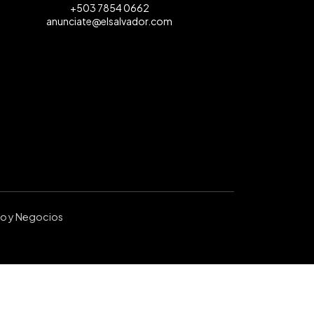
+503 7854 0662
anunciate@elsalvador.com
ro y Negocios