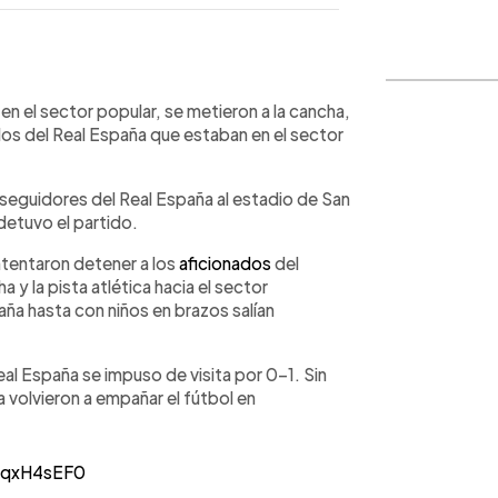
WhatsApp
Copiar link
en el sector popular, se metieron a la cancha,
 los del Real España que estaban en el sector
 seguidores del Real España al estadio de San
 detuvo el partido.
ntentaron detener a los
aficionados
del
y la pista atlética hacia el sector
ña hasta con niños en brazos salían
al España se impuso de visita por 0-1. Sin
 volvieron a empañar el fútbol en
18qxH4sEF0