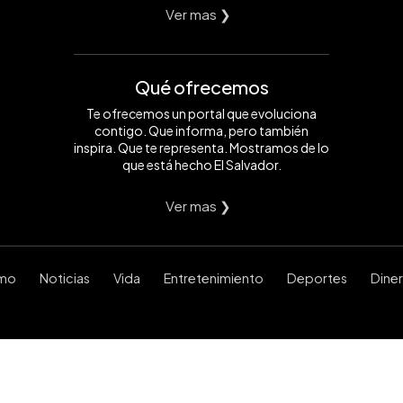
Ver mas ❯
Qué ofrecemos
Te ofrecemos un portal que evoluciona
contigo. Que informa, pero también
inspira. Que te representa. Mostramos de lo
que está hecho El Salvador.
Ver mas ❯
smo
Noticias
Vida
Entretenimiento
Deportes
Dine