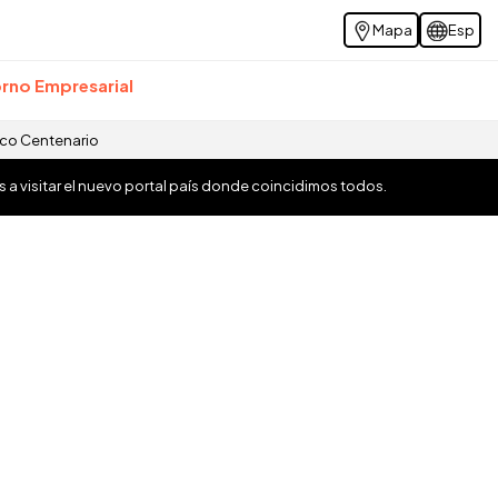
Mapa
Esp
rno Empresarial
ico Centenario
os a visitar el nuevo portal país donde coincidimos todos.