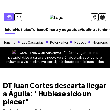
Inicio
Noticias
Turismo
Dinero y negocios
Vida
Entretenim
Turismo
Las Cascadas
Peter Parker
Nativos
Negocios
CONTENIDO DE ARCHIVO:
¡Estás navegando en el
pasado! 🚀 Da el salto a la nueva versión de
elsalvador.com
. Te
invitamos a visitar el nuevo portal país donde coincidimos todos.
DT Juan Cortes descarta llegar
a Águila: "Hubiese sido un
placer"