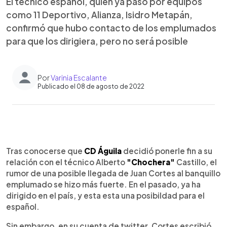
El técnico español, quien ya pasó por equipos
como 11 Deportivo, Alianza, Isidro Metapán,
confirmó que hubo contacto de los emplumados
para que los dirigiera, pero no será posible
Por
Varinia Escalante
Publicado el 08 de agosto de 2022
0:00
►
Escuchar artículo
Tras conocerse que
CD Águila
decidió ponerle fin a su
relación con el técnico Alberto
"Chochera"
Castillo, el
rumor de una posible llegada de Juan Cortes al banquillo
emplumado se hizo más fuerte. En el pasado, ya ha
dirigido en el país, y esta esta una posibildad para el
español.
Sin embargo, en su cuenta de twitter, Cortes escribió