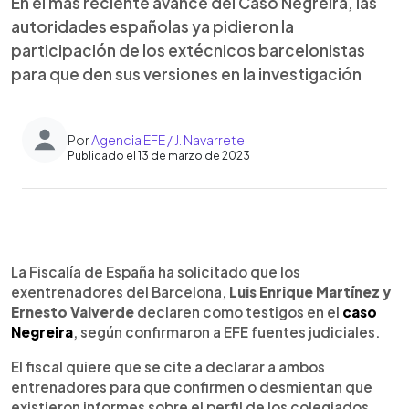
En el más reciente avance del Caso Negreira, las
autoridades españolas ya pidieron la
participación de los extécnicos barcelonistas
para que den sus versiones en la investigación
Por
Agencia EFE / J. Navarrete
Publicado el 13 de marzo de 2023
0:00
►
Escuchar artículo
La Fiscalía de España ha solicitado que los
exentrenadores del Barcelona,
Luis Enrique Martínez y
Ernesto Valverde
declaren como testigos en el
caso
Negreira
, según confirmaron a EFE fuentes judiciales.
El fiscal quiere que se cite a declarar a ambos
entrenadores para que confirmen o desmientan que
existieron informes sobre el perfil de los colegiados