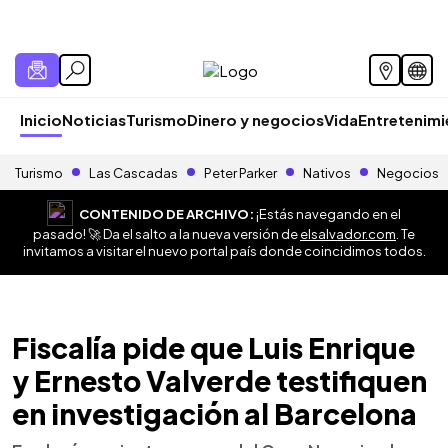
Inicio
Noticias
Turismo
Dinero y negocios
Vida
Entretenim
Turismo
Las Cascadas
Peter Parker
Nativos
Negocios
CONTENIDO DE ARCHIVO:
¡Estás navegando en el
pasado! 🚀 Da el salto a la nueva versión de
elsalvador.com
. Te
invitamos a visitar el nuevo portal país donde coincidimos todos.
Fiscalía pide que Luis Enrique
y Ernesto Valverde testifiquen
en investigación al Barcelona