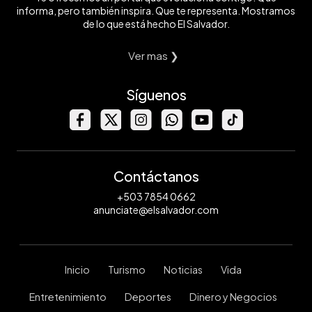
informa, pero también inspira. Que te representa. Mostramos
de lo que está hecho El Salvador.
Ver mas ❯
Síguenos
Contáctanos
+503 7854 0662
anunciate@elsalvador.com
Inicio
Turismo
Noticias
Vida
Entretenimiento
Deportes
Dinero y Negocios