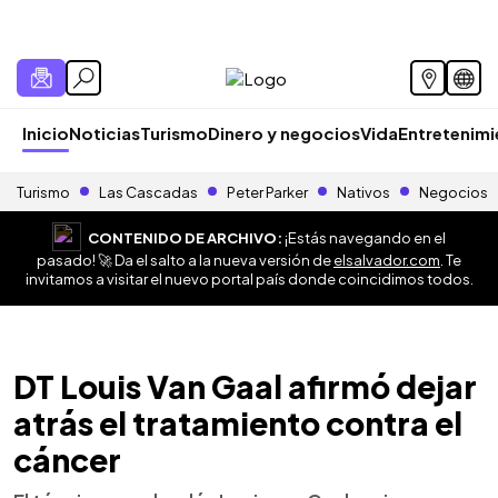
Inicio
Noticias
Turismo
Dinero y negocios
Vida
Entretenim
Turismo
Las Cascadas
Peter Parker
Nativos
Negocios
CONTENIDO DE ARCHIVO:
¡Estás navegando en el
pasado! 🚀 Da el salto a la nueva versión de
elsalvador.com
. Te
invitamos a visitar el nuevo portal país donde coincidimos todos.
DT Louis Van Gaal afirmó dejar
atrás el tratamiento contra el
cáncer