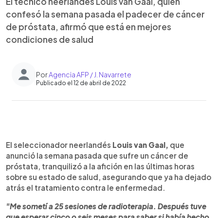
El técnico neerlandés Louis van Gaal, quien
confesó la semana pasada el padecer de cáncer
de próstata, afirmó que está en mejores
condiciones de salud
Por
Agencia AFP / J. Navarrete
Publicado el 12 de abril de 2022
0:00
►
Escuchar artículo
El seleccionador neerlandés
Louis van Gaal,
que
anunció la semana pasada que sufre un cáncer de
próstata, tranquilizó a la afición en las últimas horas
sobre su estado de salud, asegurando que ya ha dejado
atrás el tratamiento contra le enfermedad.
"Me sometí a 25 sesiones de radioterapia. Después tuve
que esperar cinco o seis meses para saber si había hecho