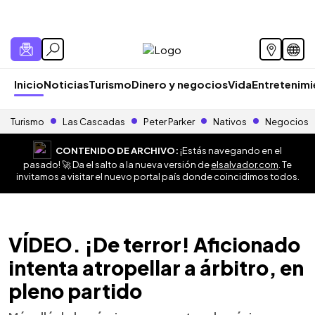
Inicio
Noticias
Turismo
Dinero y negocios
Vida
Entretenim
Turismo
Las Cascadas
Peter Parker
Nativos
Negocios
CONTENIDO DE ARCHIVO:
¡Estás navegando en el
pasado! 🚀 Da el salto a la nueva versión de
elsalvador.com
. Te
invitamos a visitar el nuevo portal país donde coincidimos todos.
VÍDEO. ¡De terror! Aficionado
intenta atropellar a árbitro, en
pleno partido