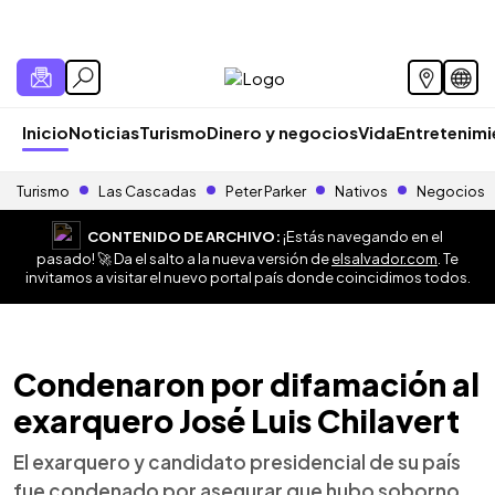
Inicio
Noticias
Turismo
Dinero y negocios
Vida
Entretenim
Turismo
Las Cascadas
Peter Parker
Nativos
Negocios
CONTENIDO DE ARCHIVO:
¡Estás navegando en el
pasado! 🚀 Da el salto a la nueva versión de
elsalvador.com
. Te
invitamos a visitar el nuevo portal país donde coincidimos todos.
Condenaron por difamación al
exarquero José Luis Chilavert
El exarquero y candidato presidencial de su país
fue condenado por asegurar que hubo soborno