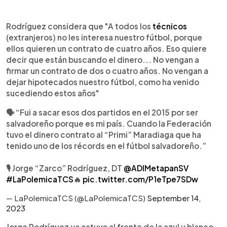
Rodríguez considera que "A todos los
técnicos
(extranjeros) no les interesa nuestro fútbol, porque
ellos quieren un contrato de cuatro años. Eso quiere
decir que están buscando el dinero... No vengan a
firmar un contrato de dos o cuatro años. No vengan a
dejar hipotecados nuestro fútbol, como ha venido
sucediendo estos años"
🗣️ “Fui a sacar esos dos partidos en el 2015 por ser
salvadoreño porque es mi país. Cuando la Federación
tuvo el dinero contrato al “Primi” Maradiaga que ha
tenido uno de los récords en el fútbol salvadoreño.”
🎙 Jorge “Zarco” Rodríguez, DT
@ADIMetapanSV
#LaPolemicaTCS
🔥
pic.twitter.com/P1eTpe7SDw
— LaPolemicaTCS (@LaPolemicaTCS)
September 14,
2023
Jorge Rodríguez ya estuvo al frente de la azul y blanco