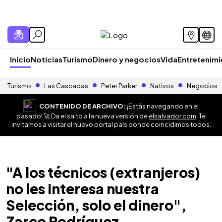
Inicio
Noticias
Turismo
Dinero y negocios
Vida
Entretenim
Turismo
Las Cascadas
Peter Parker
Nativos
Negocios
CONTENIDO DE ARCHIVO:
¡Estás navegando en el
pasado! 🚀 Da el salto a la nueva versión de
elsalvador.com
. Te
invitamos a visitar el nuevo portal país donde coincidimos todos.
"A los técnicos (extranjeros)
no les interesa nuestra
Selección, solo el dinero",
Zarco Rodríguez