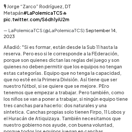
🎙 Jorge “Zarco” Rodríguez, DT
Metapán
#LaPolemicaTCS
🔥
pic.twitter.com/S6dh1yiU2m
— LaPolemicaTCS (@LaPolemicaTCS)
September 14,
2023
Añadió: "Si es formar, están desde la Sub 11 hasta la
reserva. Pero eso si le corresponde a la FEderación,
porque son quienes dictan las reglas del juego y son
quienes no deben permitir que los equipos no tengan
estas categorías. Equipo que no tenga la capacidad,
que no esté en la Primera División. Así tiene que ser
nuestro fútbol, si se quiere que se mejore. PEro
tenemos que empezar a trabajar. Pero también, como
los niños se van a poner a trabajar, si ningún equipo tiene
tres canchas para hacerlo: dos naturales y una
sintetica. Canchas propias solo tienen Firpo, 11 Lobos y
el Huracán de Atiquizaya. También necesitamos que
nuestro gobierno nos ayude, con buena voluntad,
porque todos los equipos juegan en canchas