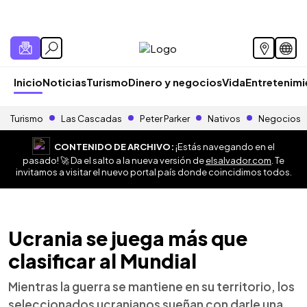
Inicio
Noticias
Turismo
Dinero y negocios
Vida
Entretenim
Turismo
Las Cascadas
Peter Parker
Nativos
Negocios
CONTENIDO DE ARCHIVO:
¡Estás navegando en el
pasado! 🚀 Da el salto a la nueva versión de
elsalvador.com
. Te
invitamos a visitar el nuevo portal país donde coincidimos todos.
Ucrania se juega más que
clasificar al Mundial
Mientras la guerra se mantiene en su territorio, los
seleccionados ucranianos sueñan con darle una