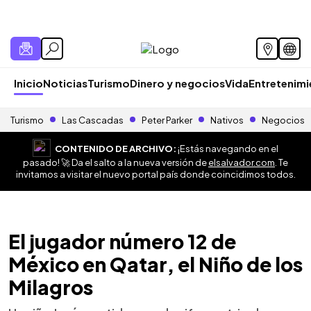
Inicio
Noticias
Turismo
Dinero y negocios
Vida
Entretenim
Turismo
Las Cascadas
Peter Parker
Nativos
Negocios
CONTENIDO DE ARCHIVO:
¡Estás navegando en el
pasado! 🚀 Da el salto a la nueva versión de
elsalvador.com
. Te
invitamos a visitar el nuevo portal país donde coincidimos todos.
El jugador número 12 de
México en Qatar, el Niño de los
Milagros