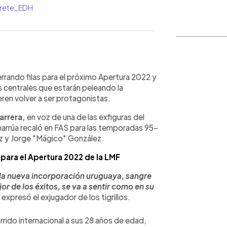
arrete_EDH
WhatsApp
Copiar link
rrando filas para el próximo Apertura 2022 y
 centrales que estarán peleando la
eren volver a ser protagonistas.
arrera,
en voz de una de las exfiguras del
charrúa recaló en FAS para las temporadas 95-
ez y Jorge "Mágico" González.
para el Apertura 2022 de la LMF
 la nueva incorporación uruguaya, sangre
or de los éxitos, se va a sentir como en su
, expresó el exjugador de los tigrillos.
rrido internacional a sus 28 años de edad,