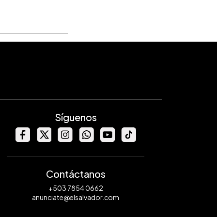
Síguenos
Contáctanos
+503 7854 0662
anunciate@elsalvador.com