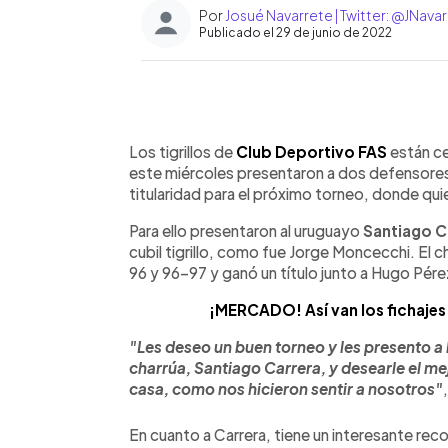
Por
Josué Navarrete | Twitter: @JNav
Publicado el 29 de junio de 2022
0:00
Facebook
Twitter
►
Escuchar artículo
Los tigrillos de
Club Deportivo FAS
están ce
este miércoles presentaron a dos defensores
titularidad para el próximo torneo, donde qui
Para ello presentaron al uruguayo
Santiago C
cubil tigrillo, como fue Jorge Moncecchi. El 
96 y 96-97 y ganó un título junto a Hugo Pér
¡MERCADO! Así van los fichajes 
"Les deseo un buen torneo y les presento a
charrúa, Santiago Carrera, y desearle el mej
casa, como nos hicieron sentir a nosotros"
En cuanto a Carrera, tiene un interesante reco