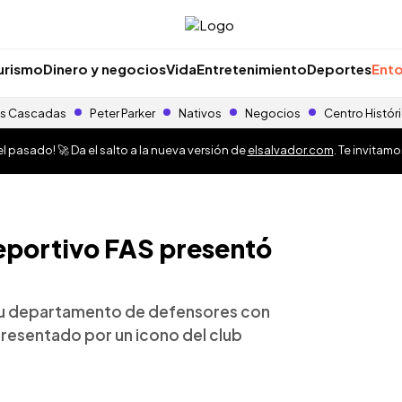
urismo
Dinero y negocios
Vida
Entretenimiento
Deportes
Ento
s Cascadas
Peter Parker
Nativos
Negocios
Centro Histór
 pasado! 🚀 Da el salto a la nueva versión de
elsalvador.com
. Te invitam
eportivo FAS presentó
 su departamento de defensores con
 presentado por un icono del club