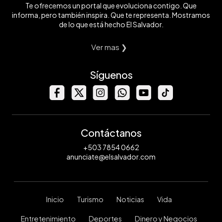
Te ofrecemos un portal que evoluciona contigo. Que
informa, pero también inspira. Que te representa. Mostramos
de lo que está hecho El Salvador.
Ver mas ❯
Síguenos
Contáctanos
+503 7854 0662
anunciate@elsalvador.com
Inicio
Turismo
Noticias
Vida
Entretenimiento
Deportes
Dinero y Negocios