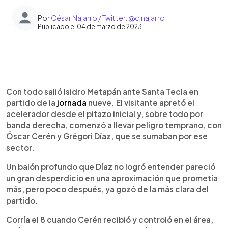
Por
César Najarro / Twitter: @cjnajarro
Publicado el 04 de marzo de 2023
0:00
►
Escuchar artículo
Con todo salió Isidro Metapán ante Santa Tecla en
partido de la
jornada
nueve. El visitante apretó el
acelerador desde el pitazo inicial y, sobre todo por
banda derecha, comenzó a llevar peligro temprano, con
Óscar Cerén y Grégori Díaz, que se sumaban por ese
sector.
Un balón profundo que Díaz no logró entender pareció
un gran desperdicio en una aproximación que prometía
más, pero poco después, ya gozó de la más clara del
partido.
Corría el 8 cuando Cerén recibió y controló en el área,