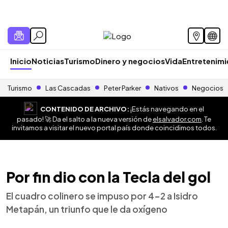
Inicio
Noticias
Turismo
Dinero y negocios
Vida
Entretenim
Turismo
Las Cascadas
Peter Parker
Nativos
Negocios
CONTENIDO DE ARCHIVO:
¡Estás navegando en el
pasado! 🚀 Da el salto a la nueva versión de
elsalvador.com
. Te
invitamos a visitar el nuevo portal país donde coincidimos todos.
Por fin dio con la Tecla del gol
El cuadro colinero se impuso por 4-2 a Isidro
Metapán, un triunfo que le da oxígeno