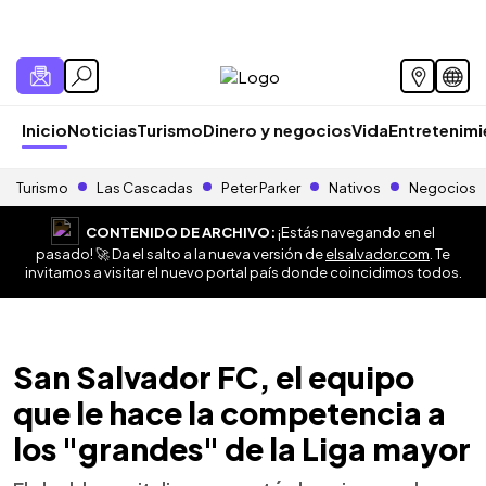
Inicio
Noticias
Turismo
Dinero y negocios
Vida
Entretenim
Turismo
Las Cascadas
Peter Parker
Nativos
Negocios
CONTENIDO DE ARCHIVO:
¡Estás navegando en el
pasado! 🚀 Da el salto a la nueva versión de
elsalvador.com
. Te
invitamos a visitar el nuevo portal país donde coincidimos todos.
San Salvador FC, el equipo
que le hace la competencia a
los "grandes" de la Liga mayor