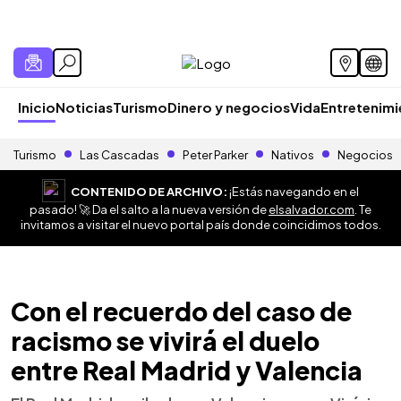
Inicio
Noticias
Turismo
Dinero y negocios
Vida
Entretenim
Turismo
Las Cascadas
Peter Parker
Nativos
Negocios
CONTENIDO DE ARCHIVO:
¡Estás navegando en el
pasado! 🚀 Da el salto a la nueva versión de
elsalvador.com
. Te
invitamos a visitar el nuevo portal país donde coincidimos todos.
Con el recuerdo del caso de
racismo se vivirá el duelo
entre Real Madrid y Valencia