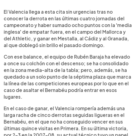
El Valencia llega a esta cita sin urgencias tras no
conocer la derrota en las últimas cuatro jornadas del
campeonato y haber sumado ocho puntos con la 'media
inglesa' de empatar fuera, en el campo del Mallorca y
del Athletic, y ganar en Mestalla, al Cádiz y al Granada,
al que doblegó sin brillo el pasado domingo.
Con ese balance, el equipo de Rubén Baraja ha elevado
a once su colchón con el descenso; se ha consolidado
en la zona media-alta de la tabla; pero, además, se ha
quedado a un solo punto de la séptima plaza que marca
la línea de las competiciones europeas por lo que en el
caso de asaltar el Bernabéu podría entrar en esos
lugares.
En el caso de ganar, el Valencia rompería además una
larga racha de cinco derrotas seguidas ligueras en el
Bernabéu, en el que no ha conseguido vencer en sus
últimas quince visitas en Primera. En su última victoria,
por 2-3 en la 2007-08, su actual técnico tuvo un papel