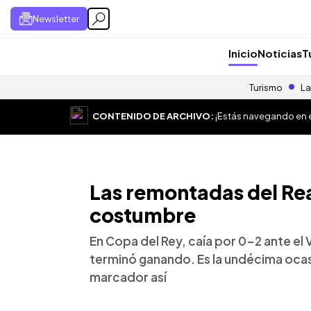
Newsletter
Inicio
Noticias
T
Turismo
La
CONTENIDO DE ARCHIVO:
¡Estás navegando en el
Las remontadas del Re
costumbre
En Copa del Rey, caía por 0-2 ante el V
terminó ganando. Es la undécima ocasi
marcador así