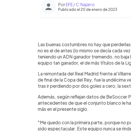
Por
EFE / C. Najarro
Publicado el 20 de enero de 2023
0:00
Facebook
Twitter
►
Escuchar artículo
Las buenas costumbres no hay que perderlas
no es el de antes (lo mismo se decía cada ve
teniendo un ADN ganador tremendo, no baja l
equipo tan ganador, el de más títulos de la Li
La remontada del Real Madrid frente al Villarrea
de final de la Copa del Rey, fue la undécima ve
tras ir perdiendo por dos goles a cero, la sex
Además, según reflejan datos de BeSoccer Pr
antecedentes de que el conjunto blanco le ha
más en el presente siglo.
"Me quedo con la primera parte, porque no po
sido espectacular. Este equipo nunca se rind