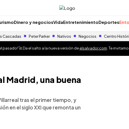
urismo
Dinero y negocios
Vida
Entretenimiento
Deportes
Ento
s Cascadas
Peter Parker
Nativos
Negocios
Centro Histór
 pasado! 🚀 Da el salto a la nueva versión de
elsalvador.com
. Te invitam
al Madrid, una buena
illarreal tras el primer tiempo, y
ón en el siglo XXI que remonta un