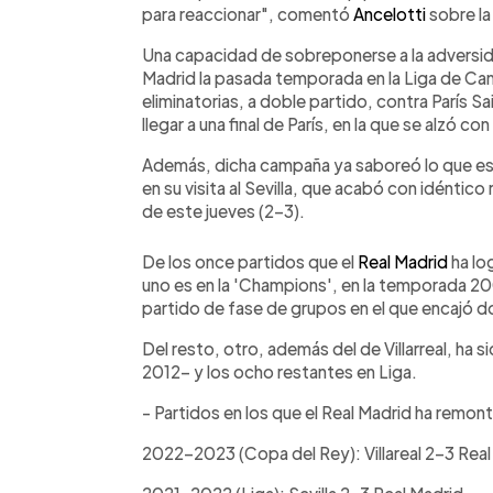
para reaccionar", comentó
Ancelotti
sobre la
Una capacidad de sobreponerse a la adversid
Madrid la pasada temporada en la Liga de Ca
eliminatorias, a doble partido, contra París 
llegar a una final de París, en la que se alzó con
Además, dicha campaña ya saboreó lo que es 
en su visita al Sevilla, que acabó con idéntico 
de este jueves (2-3).
De los once partidos que el
Real Madrid
ha lo
uno es en la 'Champions', en la temporada 2
partido de fase de grupos en el que encajó d
Del resto, otro, además del de Villarreal, ha 
2012- y los ocho restantes en Liga.
- Partidos en los que el Real Madrid ha remon
2022-2023 (Copa del Rey): Villareal 2-3 Real