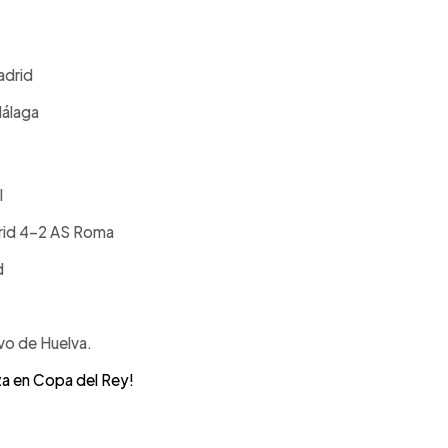
adrid
Málaga
l
rid 4-2 AS Roma
d
vo de Huelva.
a en Copa del Rey!