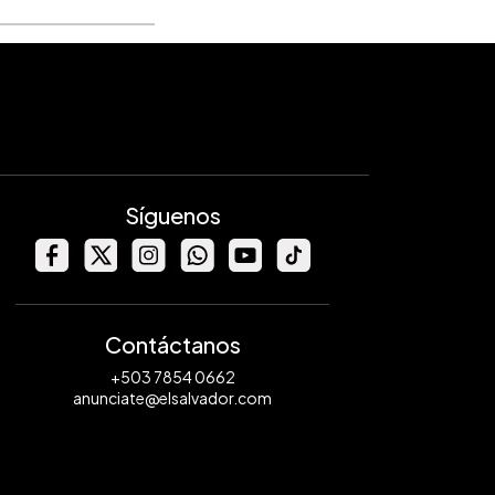
Síguenos
Contáctanos
+503 7854 0662
anunciate@elsalvador.com