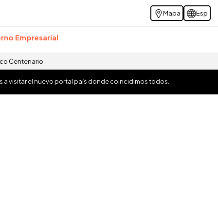
Mapa
Esp
rno Empresarial
ico Centenario
os a visitar el nuevo portal país donde coincidimos todos.