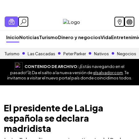
Inicio
Noticias
Turismo
Dinero y negocios
Vida
Entretenim
Turismo
Las Cascadas
Peter Parker
Nativos
Negocios
CONTENIDO DE ARCHIVO:
¡Estás navegando en el
pasado! 🚀 Da el salto a la nueva versión de
elsalvador.com
. Te
invitamos a visitar el nuevo portal país donde coincidimos todos.
El presidente de LaLiga
española se declara
madridista