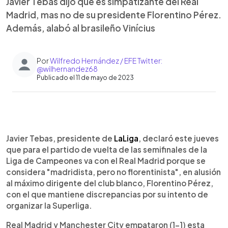
Javier Tebas dijo que es simpatizante del Real
Madrid, mas no de su presidente Florentino Pérez.
Además, alabó al brasileño Vinícius
Por
Wilfredo Hernández / EFE Twitter:
@wilhernandez68
Publicado el 11 de mayo de 2023
0:00
►
Escuchar artículo
Javier Tebas, presidente de
LaLiga
, declaró este jueves
que para el partido de vuelta de las semifinales de la
Liga de Campeones va con el Real Madrid porque se
considera "madridista, pero no florentinista", en alusión
al máximo dirigente del club blanco, Florentino Pérez,
con el que mantiene discrepancias por su intento de
organizar la Superliga.
Real Madrid y Manchester City empataron (1-1) esta