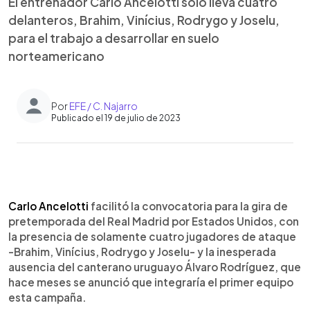
El entrenador Carlo Ancelotti sólo lleva cuatro
delanteros, Brahim, Vinícius, Rodrygo y Joselu,
para el trabajo a desarrollar en suelo
norteamericano
Por
EFE / C. Najarro
Publicado el 19 de julio de 2023
0:00
►
Escuchar artículo
Carlo Ancelotti
facilitó la convocatoria para la gira de
pretemporada del Real Madrid por Estados Unidos, con
la presencia de solamente cuatro jugadores de ataque
-Brahim, Vinícius, Rodrygo y Joselu- y la inesperada
ausencia del canterano uruguayo Álvaro Rodríguez, que
hace meses se anunció que integraría el primer equipo
esta campaña.