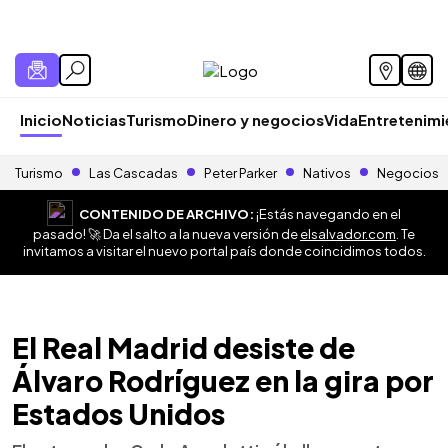
Inicio
Noticias
Turismo
Dinero y negocios
Vida
Entretenim
Turismo
Las Cascadas
Peter Parker
Nativos
Negocios
CONTENIDO DE ARCHIVO:
¡Estás navegando en el
pasado! 🚀 Da el salto a la nueva versión de
elsalvador.com
. Te
invitamos a visitar el nuevo portal país donde coincidimos todos.
El Real Madrid desiste de
Álvaro Rodríguez en la gira por
Estados Unidos