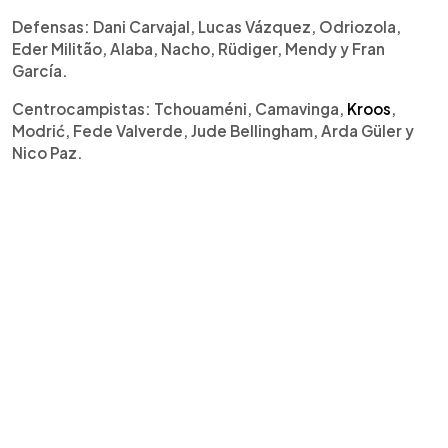
Defensas: Dani Carvajal, Lucas Vázquez, Odriozola,
Eder Militão, Alaba, Nacho, Rüdiger, Mendy y Fran
García.
Centrocampistas: Tchouaméni, Camavinga,
Kroos
,
Modrić, Fede Valverde, Jude Bellingham, Arda Güler y
Nico Paz.