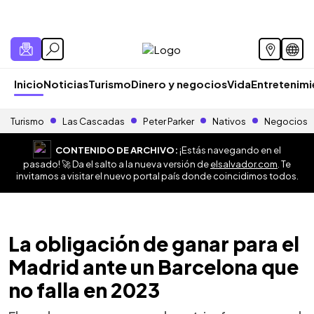
Inicio
Noticias
Turismo
Dinero y negocios
Vida
Entretenim
Turismo
Las Cascadas
Peter Parker
Nativos
Negocios
CONTENIDO DE ARCHIVO:
¡Estás navegando en el
pasado! 🚀 Da el salto a la nueva versión de
elsalvador.com
. Te
invitamos a visitar el nuevo portal país donde coincidimos todos.
La obligación de ganar para el
Madrid ante un Barcelona que
no falla en 2023