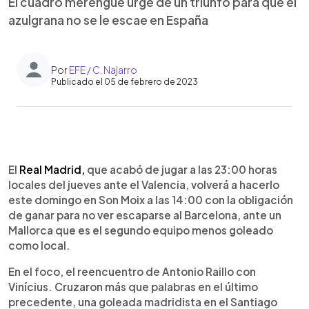
El cuadro merengue urge de un triunfo para que el
azulgrana no se le escae en España
Por
EFE / C. Najarro
Publicado el 05 de febrero de 2023
0:00
►
Escuchar artículo
El
Real Madrid,
que acabó de jugar a las 23:00 horas
locales del jueves ante el Valencia, volverá a hacerlo
este domingo en Son Moix a las 14:00 con la obligación
de ganar para no ver escaparse al Barcelona, ante un
Mallorca que es el segundo equipo menos goleado
como local.
En el foco, el reencuentro de Antonio Raillo con
Vinícius. Cruzaron más que palabras en el último
precedente, una goleada madridista en el Santiago