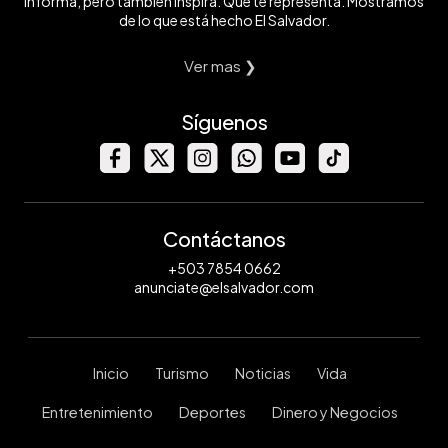
informa, pero también inspira. Que te representa. Mostramos
de lo que está hecho El Salvador.
Ver mas ❯
Síguenos
Contáctanos
+503 7854 0662
anunciate@elsalvador.com
Inicio
Turismo
Noticias
Vida
Entretenimiento
Deportes
Dinero y Negocios