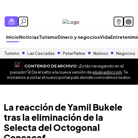
Inicio
Noticias
Turismo
Dinero y negocios
Vida
Entretenim
Turismo
Las Cascadas
Peter Parker
Nativos
Negocios
CONTENIDO DE ARCHIVO:
¡Estás navegando en el
pasado! 🚀 Da el salto a la nueva versión de
elsalvador.com
. Te
invitamos a visitar el nuevo portal país donde coincidimos todos.
La reacción de Yamil Bukele
tras la eliminación de la
Selecta del Octogonal
Concacaf