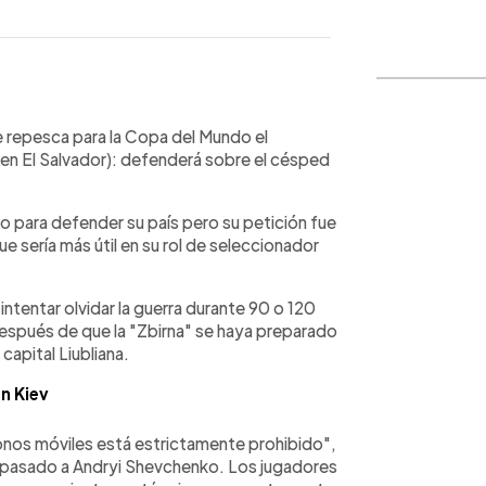
WhatsApp
Copiar link
e repesca para la Copa del Mundo el
en El Salvador): defenderá sobre el césped
to para defender su país pero su petición fue
ue sería más útil en su rol de seleccionador
intentar olvidar la guerra durante 90 o 120
después de que la "Zbirna" se haya preparado
 capital Liubliana.
en Kiev
onos móviles está estrictamente prohibido",
o pasado a Andryi Shevchenko. Los jugadores