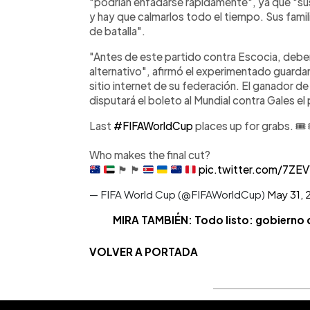
"podrían enfadarse rápidamente", ya que "su
y hay que calmarlos todo el tiempo. Sus famil
de batalla".
"Antes de este partido contra Escocia, de
alternativo", afirmó el experimentado guarda
sitio internet de su federación. El ganador d
disputará el boleto al Mundial contra Gales e
Last
#FIFAWorldCup
places up for grabs. 🎟 
Who makes the final cut?
🏴󠁧󠁢󠁳󠁣󠁴󠁿
🏴󠁧󠁢󠁷󠁬󠁳󠁿
pic.twitter.com/7ZE
— FIFA World Cup (@FIFAWorldCup)
May 31, 
MIRA TAMBIÉN: Todo listo: gobierno di
VOLVER A PORTADA