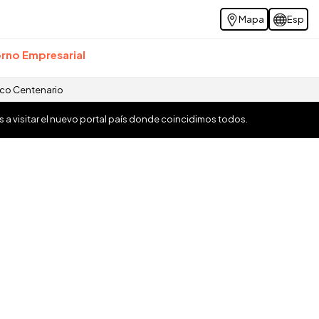
Mapa
Esp
rno Empresarial
ico Centenario
os a visitar el nuevo portal país donde coincidimos todos.