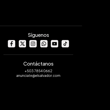
Síguenos
Contáctanos
+503 7854 0662
anunciate@elsalvador.com