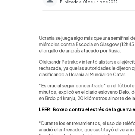
Publicado el 01 de junio de 2022
0:00
Facebook
Twitter
►
Escuchar artículo
Ucrania se juega algo más que una semifinal d
miércoles contra Escocia en Glasgow (12h45 
el orgullo de un país atacado por Rusia.
Oleksandr Petrakov intentó alistarse al ejérci
rechazada, ya que las autoridades le dijeron q
clasificando a Ucrania al Mundial de Catar.
"Es crucial seguir concentrado" en el fútbol e 
minutos, explicó en el diario esloveno Delo, 
en Brdo pri kranju, 20 kilómetros al norte de la
LEER: Boxeo contra el estrés de la guerra 
"Durante los entrenamientos, el uso de teléf
añadió el entrenador, que sustituyó el veran