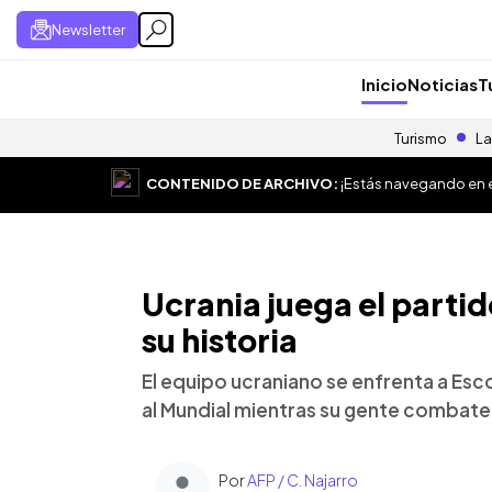
Newsletter
Inicio
Noticias
T
Turismo
La
CONTENIDO DE ARCHIVO:
¡Estás navegando en el
Ucrania juega el parti
su historia
El equipo ucraniano se enfrenta a Es
al Mundial mientras su gente combate
Por
AFP / C. Najarro