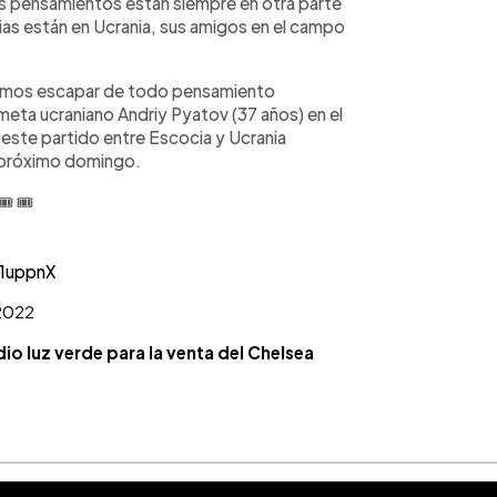
s pensamientos están siempre en otra parte
ias están en Ucrania, sus amigos en el campo
bemos escapar de todo pensamiento
meta ucraniano Andriy Pyatov (37 años) en el
e este partido entre Escocia y Ucrania
l próximo domingo.
🎟 🎟
V1uppnX
2022
o luz verde para la venta del Chelsea