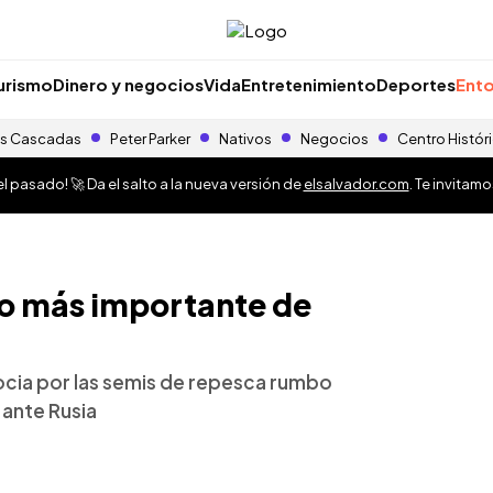
urismo
Dinero y negocios
Vida
Entretenimiento
Deportes
Ento
s Cascadas
Peter Parker
Nativos
Negocios
Centro Histór
 pasado! 🚀 Da el salto a la nueva versión de
elsalvador.com
. Te invitam
do más importante de
cocia por las semis de repesca rumbo
 ante Rusia