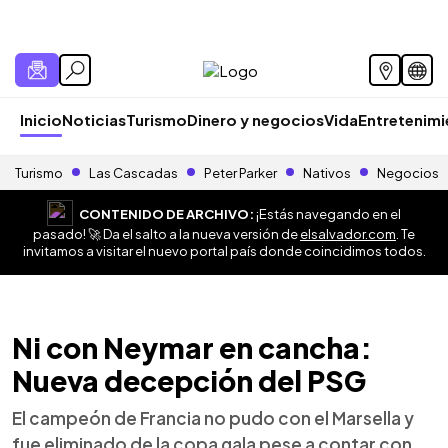
Inicio
Noticias
Turismo
Dinero y negocios
Vida
Entretenim
Turismo
Las Cascadas
Peter Parker
Nativos
Negocios
CONTENIDO DE ARCHIVO:
¡Estás navegando en el
pasado! 🚀 Da el salto a la nueva versión de
elsalvador.com
. Te
invitamos a visitar el nuevo portal país donde coincidimos todos.
Ni con Neymar en cancha:
Nueva decepción del PSG
El campeón de Francia no pudo con el Marsella y
fue eliminado de la copa gala pese a contar con