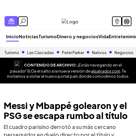
Inicio
Noticias
Turismo
Dinero y negocios
Vida
Entretenim
Turismo
Las Cascadas
Peter Parker
Nativos
Negocios
CONTENIDO DE ARCHIVO:
¡Estás navegando en el
pasado! 🚀 Da el salto a la nueva versión de
elsalvador.com
. Te
invitamos a visitar el nuevo portal país donde coincidimos todos.
Messi y Mbappé golearon y el
PSG se escapa rumbo al título
El cuadro parisino derrotó a su más cercano
perseguidor en duelo directo por el título y