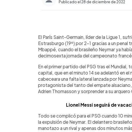
Publicado el 28 de diciembre de 2022
0:00
Facebook
Twitter
►
Escuchar artículo
El París Saint-Germain, líder de la Ligue 1, su
Estrasburgo (19º) por 2-1 gracias a un penal 
Mbappé, cuando el brasileño Neymar ya había 
decimosexta jornada del campeonato francé
En el primer partido del PSG tras el Mundial,
capital, que en el minuto 14 se adelantó en 
cabeceara una falta lateral lanzada por Neyma
protagonista del tanto del empate alsaciano, 
Adrien Thomasson y sorprender a su arquero 
Lionel Messi seguirá de vacaci
Todo se complicó para el PSG cuando 10 minu
la expulsión de Neymar. El delantero brasileño 
manotazo a un rival y apenas dos minutos más 