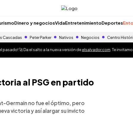
urismo
Dinero y negocios
Vida
Entretenimiento
Deportes
Ento
s Cascadas
Peter Parker
Nativos
Negocios
Centro Histór
 pasado! 🚀 Da el salto a la nueva versión de
elsalvador.com
. Te invitam
toria al PSG en partido
Saint-Germain no fue el óptimo, pero
a victoria y así alargar su invicto