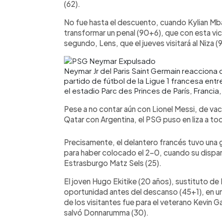
(62).
No fue hasta el descuento, cuando Kylian Mbappé
transformar un penal (90+6), que con esta vi
segundo, Lens, que el jueves visitará al Niza (9
Neymar Jr del Paris Saint Germain reacciona 
partido de fútbol de la Ligue 1 francesa entr
el estadio Parc des Princes de París, Franci
Pese a no contar aún con Lionel Messi, de vac
Qatar con Argentina, el PSG puso en liza a to
Precisamente, el delantero francés tuvo una g
para haber colocado el 2-0, cuando su dispar
Estrasburgo Matz Sels (25).
El joven Hugo Ekitike (20 años), sustituto de 
oportunidad antes del descanso (45+1), en una
de los visitantes fue para el veterano Kevin 
salvó Donnarumma (30).