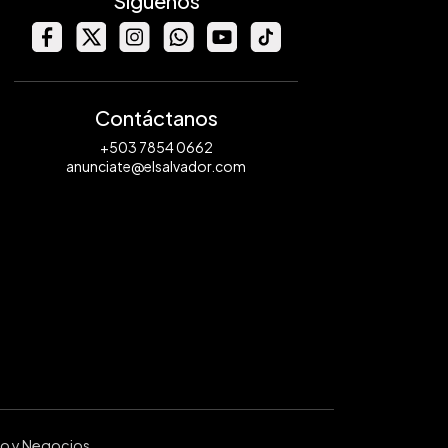
Síguenos
Contáctanos
+503 7854 0662
anunciate@elsalvador.com
ro y Negocios