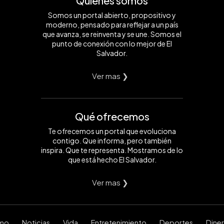
Quiénes somos
Somos un portal abierto, propositivo y
moderno, pensado para reflejar a un país
que avanza, se reinventa y se une. Somos el
punto de conexión con lo mejor de El
Salvador.
Ver mas ❯
Qué ofrecemos
Te ofrecemos un portal que evoluciona
contigo. Que informa, pero también
inspira. Que te representa. Mostramos de lo
que está hecho El Salvador.
Ver mas ❯
smo
Noticias
Vida
Entretenimiento
Deportes
Dine