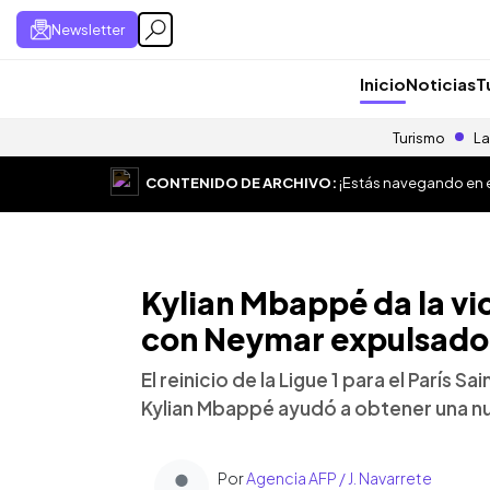
Newsletter
Inicio
Noticias
T
Turismo
La
CONTENIDO DE ARCHIVO:
¡Estás navegando en el
Kylian Mbappé da la vic
con Neymar expulsado
El reinicio de la Ligue 1 para el París 
Kylian Mbappé ayudó a obtener una nuev
Por
Agencia AFP / J. Navarrete