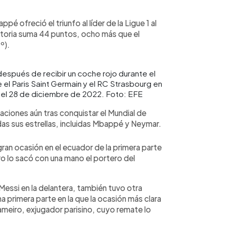
 ofreció el triunfo al líder de la Ligue 1 al
ctoria suma 44 puntos, ocho más que el
º).
después de recibir un coche rojo durante el
e el Paris Saint Germain y el RC Strasbourg en
a, el 28 de diciembre de 2022. Foto: EFE
aciones aún tras conquistar el Mundial de
das sus estrellas, incluidas Mbappé y Neymar.
ran ocasión en el ecuador de la primera parte
o lo sacó con una mano el portero del
Messi en la delantera, también tuvo otra
 primera parte en la que la ocasión más clara
Gameiro, exjugador parisino, cuyo remate lo