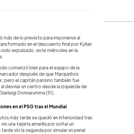
WhatsApp
Copiar link
frió más de lo previsto para imponerse al
transformado en el descuento final por Kylian
sido expulsado, este miércoles en la
s.
 todo comenzó bien para el equipo de la
el marcador después de que Marquinhos
r, pero el capitán parisino también fue
al desviar un centro desde la izquierda de
Gianluigi Donnarumma (51).
ones en el PSG tras el Mundial
tos más tarde se quedó en inferioridad tras
vio una tarjeta amarilla por soltar un
tarde vio la segunda por simular un penal