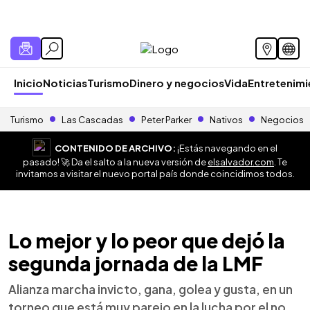
Inicio
Noticias
Turismo
Dinero y negocios
Vida
Entretenim
Turismo
Las Cascadas
Peter Parker
Nativos
Negocios
CONTENIDO DE ARCHIVO:
¡Estás navegando en el
pasado! 🚀 Da el salto a la nueva versión de
elsalvador.com
. Te
invitamos a visitar el nuevo portal país donde coincidimos todos.
Lo mejor y lo peor que dejó la
segunda jornada de la LMF
Alianza marcha invicto, gana, golea y gusta, en un
torneo que está muy parejo en la lucha por el no