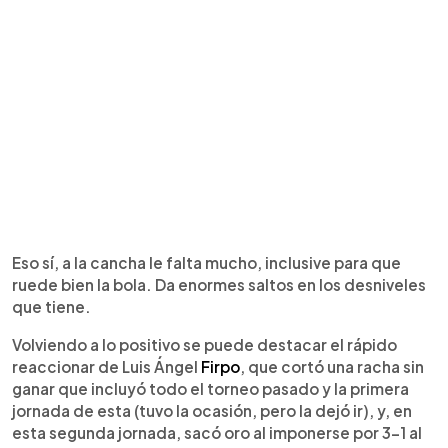
Eso sí, a la cancha le falta mucho, inclusive para que
ruede bien la bola. Da enormes saltos en los desniveles
que tiene.
Volviendo a lo positivo se puede destacar el rápido
reaccionar de Luis Ángel
Firpo
, que cortó una racha sin
ganar que incluyó todo el torneo pasado y la primera
jornada de esta (tuvo la ocasión, pero la dejó ir), y, en
esta segunda jornada, sacó oro al imponerse por 3-1 al