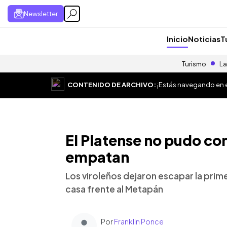
Newsletter
Inicio
Noticias
T
Turismo
La
CONTENIDO DE ARCHIVO:
¡Estás navegando en el
El Platense no pudo co
empatan
Los viroleños dejaron escapar la prime
casa frente al Metapán
Por
Franklin Ponce