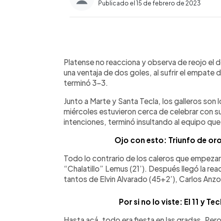
Publicado el 15 de febrero de 2023
0:00
Facebook
Twitter
►
Escuchar artículo
Platense no reacciona y observa de reojo el 
una ventaja de dos goles, al sufrir el empate 
terminó 3-3.
Junto a Marte y Santa Tecla, los galleros son
miércoles estuvieron cerca de celebrar con su 
intenciones, terminó insultando al equipo que 
Ojo con esto: Triunfo de or
Todo lo contrario de los caleros que empezar
“Chalatillo” Lemus (21’). Después llegó la re
tantos de Elvin Alvarado (45+2’), Carlos Anzo
Por si no lo viste: El 11 y T
Hasta acá, todo era fiesta en las gradas. Pero