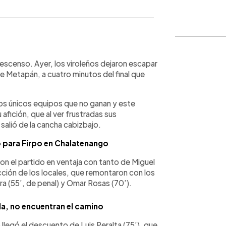
WhatsApp
Copiar link
descenso. Ayer, los viroleños dejaron escapar
de Metapán, a cuatro minutos del final que
 los únicos equipos que no ganan y este
afición, que al ver frustradas sus
salió de la cancha cabizbajo.
o para Firpo en Chalatenango
on el partido en ventaja con tanto de Miguel
acción de los locales, que remontaron con los
ra (55’, de penal) y Omar Rosas (70’).
ecla, no encuentran el camino
 llegó el descuento de Luis Peralta (75’), que