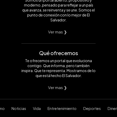
Somos un portal abierto, propositivo y
moderno, pensado para reflejar a un país
que avanza, se reinventa y se une. Somos el
punto de conexión con lo mejor de El
Salvador.
Ver mas ❯
Qué ofrecemos
Te ofrecemos un portal que evoluciona
contigo. Que informa, pero también
inspira. Que te representa. Mostramos de lo
que está hecho El Salvador.
Ver mas ❯
smo
Noticias
Vida
Entretenimiento
Deportes
Dine