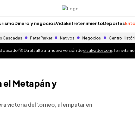
urismo
Dinero y negocios
Vida
Entretenimiento
Deportes
Ento
s Cascadas
Peter Parker
Nativos
Negocios
Centro Histór
 pasado! 🚀 Da el salto a la nueva versión de
elsalvador.com
. Te invitam
n el Metapán y
ra victoria del torneo, al empatar en