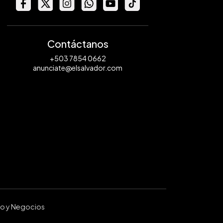
Contáctanos
+503 7854 0662
anunciate@elsalvador.com
ro y Negocios