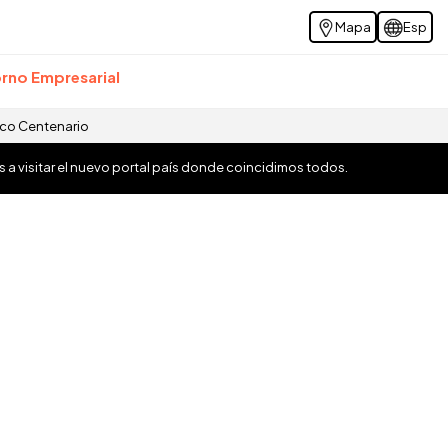
Mapa
Esp
rno Empresarial
ico Centenario
os a visitar el nuevo portal país donde coincidimos todos.