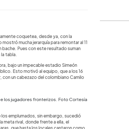
WhatsApp
Copiar link
ticamente coquetea, desde ya, con la
po mostró mucha jerarquía para remontar al 11
 un bache. Pues con este resultado suman
 la tabla.
ora, bajo un impecable estadio Simeón
blico. Esto motivó al equipo, que a los 16
or, con un cabezazo del colombiano Camilo
e los jugadores fronterizos. Foto Cortesía
de los emplumados, sin embargo, sucedió
 meta rival, donde frente a ella, el
aras, que hasta los locales cantaron como