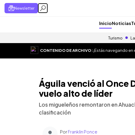
Newsletter
Inicio
Noticias
T
Turismo
La
CONTENIDO DE ARCHIVO:
¡Estás navegando en el
Águila venció al Once 
vuelo alto de líder
Los migueleños remontaron en Ahuac
clasificación
Por
Franklin Ponce