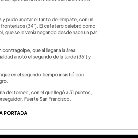
a y pudo anotar el tanto del empate, con un
 fronterizos (34’). El cafetero celebró como
gol, que se le venía negando desde hace un par
contragolpe, que al llegar a la área
ialdad anotó el segundo de la tarde (36’) y
unque en el segundo tiempo insistió con
gro.
ria del torneo, con el que llegó a 31 puntos,
rseguidor, Fuerte San Francisco.
LA PORTADA