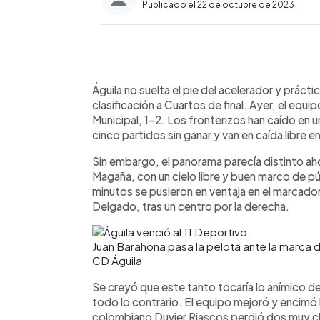
Publicado el 22 de octubre de 2023
0:00
Facebook
Twitter
►
Escuchar artículo
Águila no suelta el pie del acelerador y prác
clasificación a Cuartos de final. Ayer, el equi
Municipal, 1-2. Los fronterizos han caído en
cinco partidos sin ganar y van en caída libre en
Sin embargo, el panorama parecía distinto ah
Magaña, con un cielo libre y buen marco de pú
minutos se pusieron en ventaja en el marcad
Delgado, tras un centro por la derecha.
Juan Barahona pasa la pelota ante la marca d
CD Águila
Se creyó que este tanto tocaría lo anímico 
todo lo contrario. El equipo mejoró y encimó la
colombiano Duvier Riascos perdió dos muy cl