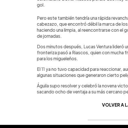
gol.
Pero este también tendría una rápida revanch
cabezazo, que encontró débil la marca de los
haciendo una limpia, al reencontrarse con el 
de jornadas.
Dos minutos después, Lucas Ventura lideró un 
fronteriza pasó a Riascos, quien con mucha fr
para los migueleños.
El 11 ya no tuvo capacidad para reaccionar, a
algunas situaciones que generaron cierto peli
Águila supo resolver y celebró la novena victo
sacando ocho de ventaja a su más cercano pe
VOLVER A 