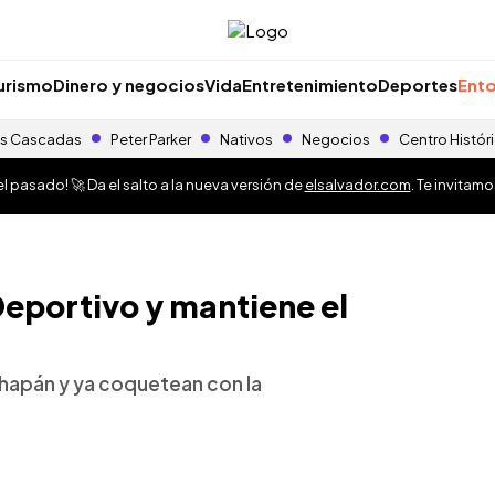
urismo
Dinero y negocios
Vida
Entretenimiento
Deportes
Ento
s Cascadas
Peter Parker
Nativos
Negocios
Centro Histór
 pasado! 🚀 Da el salto a la nueva versión de
elsalvador.com
. Te invitam
Deportivo y mantiene el
hapán y ya coquetean con la