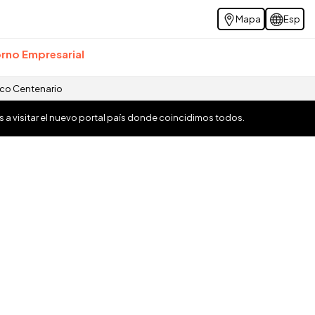
Mapa
Esp
rno Empresarial
ico Centenario
os a visitar el nuevo portal país donde coincidimos todos.