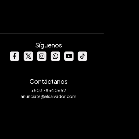
Síguenos
Contáctanos
+503 7854 0662
anunciate@elsalvador.com