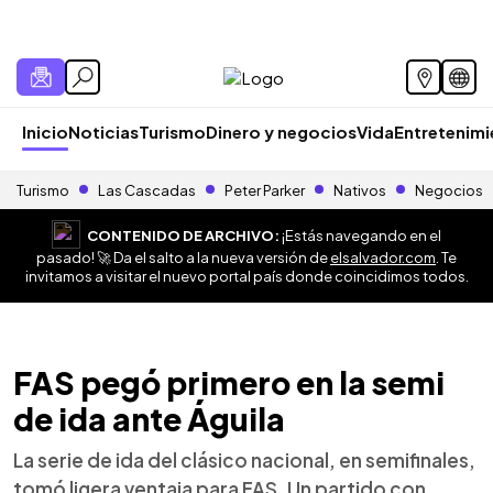
Inicio
Noticias
Turismo
Dinero y negocios
Vida
Entretenim
Turismo
Las Cascadas
Peter Parker
Nativos
Negocios
CONTENIDO DE ARCHIVO:
¡Estás navegando en el
pasado! 🚀 Da el salto a la nueva versión de
elsalvador.com
. Te
invitamos a visitar el nuevo portal país donde coincidimos todos.
FAS pegó primero en la semi
de ida ante Águila
La serie de ida del clásico nacional, en semifinales,
tomó ligera ventaja para FAS. Un partido con