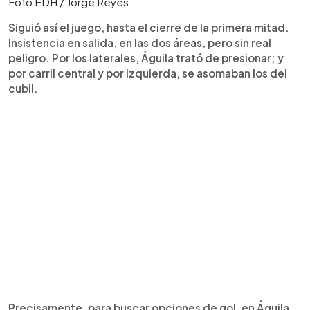
Foto EDH / Jorge Reyes
Siguió así el juego, hasta el cierre de la primera mitad.
Insistencia en salida, en las dos áreas, pero sin real
peligro. Por los laterales, Águila trató de presionar; y
por carril central y por izquierda, se asomaban los del
cubil.
Precisamente, para buscar opciones de gol, en Águila