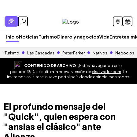
Inicio
Noticias
Turismo
Dinero y negocios
Vida
Entretenim
Turismo
Las Cascadas
Peter Parker
Nativos
Negocios
CONTENIDO DE ARCHIVO:
¡Estás navegando en el
pasado! 🚀 Da el salto a la nueva versión de
elsalvador.com
. Te
invitamos a visitar el nuevo portal país donde coincidimos todos.
El profundo mensaje del
"Quick", quien espera con
"ansias el clásico" ante
Alianza