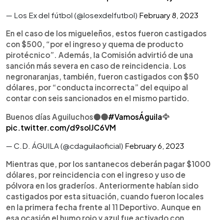
— Los Ex del fútbol (@losexdelfutbol)
February 8, 2023
En el caso de los migueleños, estos fueron castigados
con $500, “por el ingreso y quema de producto
pirotécnico”. Además, la Comisión advirtió de una
sanción más severa en caso de reincidencia. Los
negronaranjas, también, fueron castigados con $50
dólares, por “conducta incorrecta” del equipo al
contar con seis sancionados en el mismo partido.
Buenos días Aguiluchos⚫️🟠
#VamosÁguila
🦅
pic.twitter.com/d9soIJC6VM
— C.D. ÁGUILA (@cdaguilaoficial)
February 6, 2023
Mientras que, por los santanecos deberán pagar $1000
dólares, por reincidencia con el ingreso y uso de
pólvora en los graderíos. Anteriormente habían sido
castigados por esta situación, cuando fueron locales
en la primera fecha frente al 11 Deportivo. Aunque en
esa ocasión el humo rojo y azul fue activado con