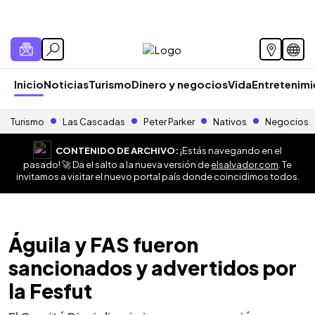
Inicio
Noticias
Turismo
Dinero y negocios
Vida
Entretenim
Turismo
Las Cascadas
Peter Parker
Nativos
Negocios
CONTENIDO DE ARCHIVO:
¡Estás navegando en el
pasado! 🚀 Da el salto a la nueva versión de
elsalvador.com
. Te
invitamos a visitar el nuevo portal país donde coincidimos todos.
Águila y FAS fueron
sancionados y advertidos por
la Fesfut