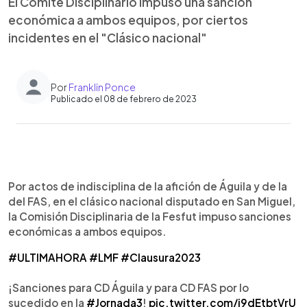
El Comité Disciplinario impuso una sanción
económica a ambos equipos, por ciertos
incidentes en el "Clásico nacional"
Por
Franklin Ponce
Publicado el 08 de febrero de 2023
0:00
►
Escuchar artículo
Por actos de indisciplina de la afición de Águila y de la
del FAS, en el clásico nacional disputado en San Miguel,
la Comisión Disciplinaria de la Fesfut impuso sanciones
económicas a ambos equipos.
#ULTIMAHORA
#LMF
#Clausura2023
¡Sanciones para CD Águila y para CD FAS por lo
sucedido en la
#Jornada3
!
pic.twitter.com/j9dEtbtVrU