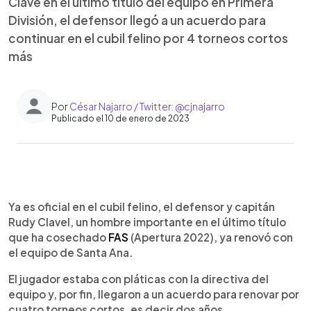
Clave en el último título del equipo en Primera
División, el defensor llegó a un acuerdo para
continuar en el cubil felino por 4 torneos cortos
más
Por
César Najarro / Twitter: @cjnajarro
Publicado el 10 de enero de 2023
0:00
►
Escuchar artículo
Ya es oficial en el cubil felino, el defensor y capitán
Rudy Clavel, un hombre importante en el último título
que ha cosechado
FAS
(Apertura 2022), ya renovó con
el equipo de Santa Ana.
El jugador estaba con pláticas con la directiva del
equipo y, por fin, llegaron a un acuerdo para renovar por
cuatro torneos cortos, es decir dos años.