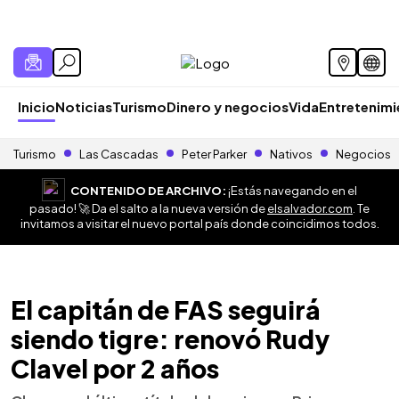
Inicio
Noticias
Turismo
Dinero y negocios
Vida
Entretenim
Turismo
Las Cascadas
Peter Parker
Nativos
Negocios
CONTENIDO DE ARCHIVO:
¡Estás navegando en el
pasado! 🚀 Da el salto a la nueva versión de
elsalvador.com
. Te
invitamos a visitar el nuevo portal país donde coincidimos todos.
El capitán de FAS seguirá
siendo tigre: renovó Rudy
Clavel por 2 años