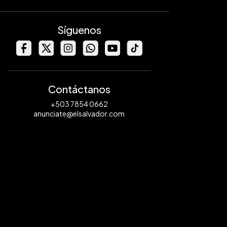
Síguenos
Contáctanos
+503 7854 0662
anunciate@elsalvador.com