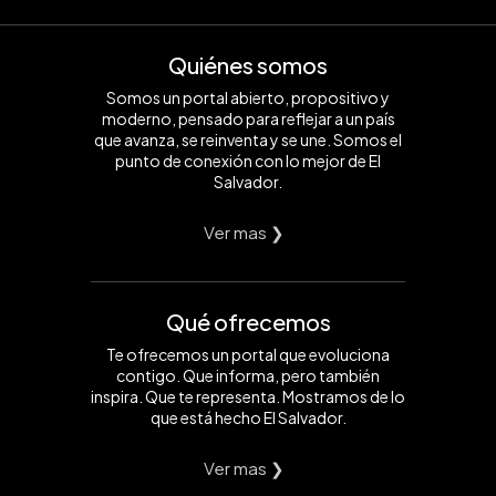
Quiénes somos
Somos un portal abierto, propositivo y
moderno, pensado para reflejar a un país
que avanza, se reinventa y se une. Somos el
punto de conexión con lo mejor de El
Salvador.
Ver mas ❯
Qué ofrecemos
Te ofrecemos un portal que evoluciona
contigo. Que informa, pero también
inspira. Que te representa. Mostramos de lo
que está hecho El Salvador.
Ver mas ❯