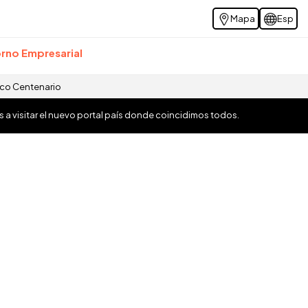
Mapa
Esp
rno Empresarial
ico Centenario
os a visitar el nuevo portal país donde coincidimos todos.