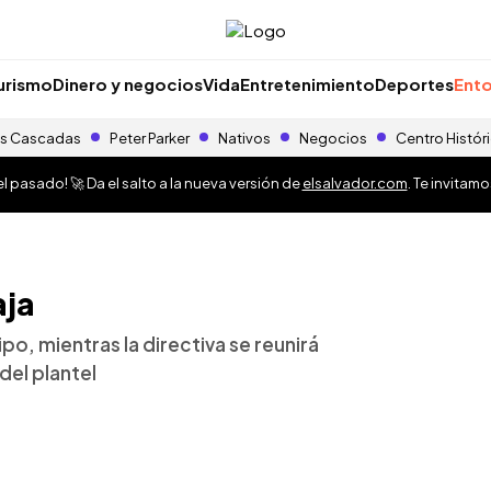
urismo
Dinero y negocios
Vida
Entretenimiento
Deportes
Ento
s Cascadas
Peter Parker
Nativos
Negocios
Centro Histór
 pasado! 🚀 Da el salto a la nueva versión de
elsalvador.com
. Te invitam
aja
po, mientras la directiva se reunirá
del plantel