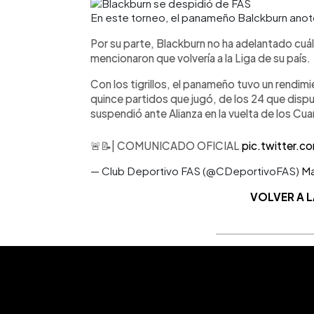
En este torneo, el panameño Balckburn anot
Por su parte, Blackburn no ha adelantado cu
mencionaron que volvería a la Liga de su país.
Con los tigrillos, el panameño tuvo un rendimie
quince partidos que jugó, de los 24 que disp
suspendió ante Alianza en la vuelta de los Cuar
🚨📝| COMUNICADO OFICIAL
pic.twitter.
— Club Deportivo FAS (@CDeportivoFAS)
Ma
VOLVER A 