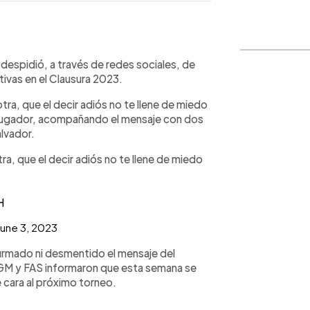
WhatsApp
Copiar link
espidió, a través de redes sociales, de
ivas en el Clausura 2023.
tra, que el decir adiós no te llene de miedo
 el jugador, acompañando el mensaje con dos
alvador.
ra, que el decir adiós no te llene de miedo
H
June 3, 2023
nfirmado ni desmentido el mensaje del
 AGM y FAS informaron que esta semana se
e cara al próximo torneo.