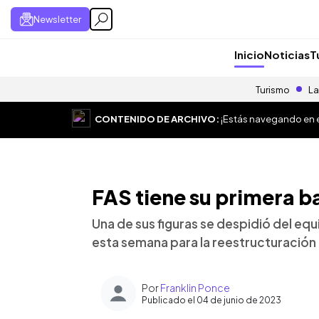
Newsletter
Inicio
Noticias
T
Turismo
La
CONTENIDO DE ARCHIVO:
¡Estás navegando en el
FAS tiene su primera b
Una de sus figuras se despidió del equi
esta semana para la reestructuración 
Por
Franklin Ponce
Publicado el 04 de junio de 2023