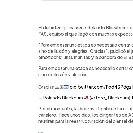
0:00
Facebook
Twitter
►
Escuchar artículo
El delantero panameño Rolando Blackburn se d
FAS, equipo al que llegó con muchas expectat
"Para empezar una etapa es necesario cerrar o
sino de ilusión y alegrías. Gracias", publicó
emoticons: unas manitas y la bandera de El S
Para empezar una etapa es necesario cerrar ot
sino de ilusión y alegrías.
Gracias
🙏🏽
pic.twitter.com/Fod4SPdgz
— Rolando Blackburn
(@Toro_Blackburn)
Por el momento, la directiva tigrilla no ha co
canalero. Hace unos días, los dirigentes de
reunirán para la reestructuración del plantel d