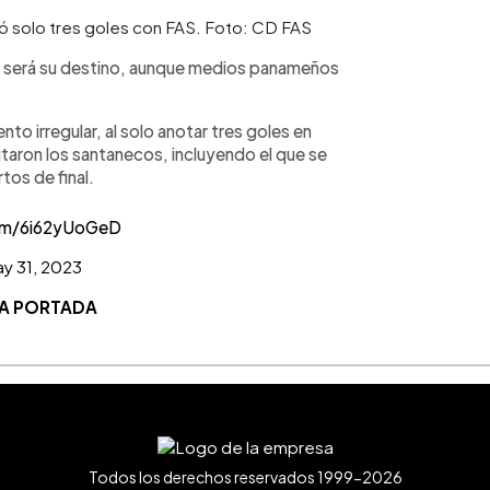
ó solo tres goles con FAS. Foto: CD FAS
ál será su destino, aunque medios panameños
nto irregular, al solo anotar tres goles en
utaron los santanecos, incluyendo el que se
tos de final.
com/6i62yUoGeD
y 31, 2023
LA PORTADA
Todos los derechos reservados 1999-2026