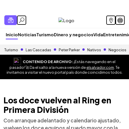
Inicio
Noticias
Turismo
Dinero y negocios
Vida
Entretenim
Turismo
Las Cascadas
Peter Parker
Nativos
Negocios
CONTENIDO DE ARCHIVO:
¡Estás navegando en el
pasado! 🚀 Da el salto a la nueva versión de
elsalvador.com
. Te
invitamos a visitar el nuevo portal país donde coincidimos todos.
Los doce vuelven al Ring en
Primera División
Con arranque adelantado y calendario ajustado,
vuelven los doce equipos al ruedo mayor con la