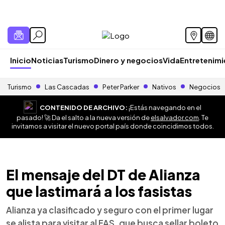
Inicio
Noticias
Turismo
Dinero y negocios
Vida
Entretenim
Turismo
Las Cascadas
Peter Parker
Nativos
Negocios
CONTENIDO DE ARCHIVO:
¡Estás navegando en el
pasado! 🚀 Da el salto a la nueva versión de
elsalvador.com
. Te
invitamos a visitar el nuevo portal país donde coincidimos todos.
El mensaje del DT de Alianza
que lastimará a los fasistas
Alianza ya clasificado y seguro con el primer lugar
se alista para visitar al FAS, que busca sellar boleto