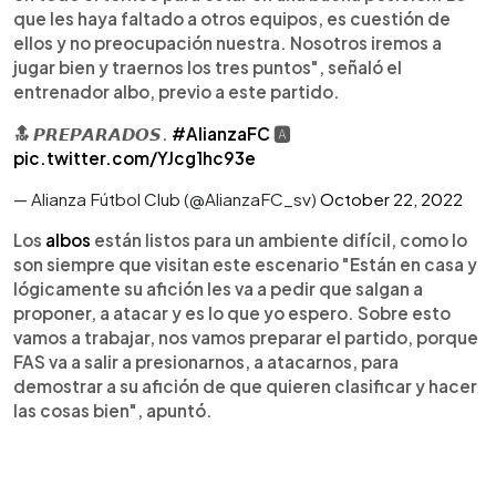
que les haya faltado a otros equipos, es cuestión de
ellos y no preocupación nuestra. Nosotros iremos a
jugar bien y traernos los tres puntos", señaló el
entrenador albo, previo a este partido.
🔝 𝙋𝙍𝙀𝙋𝘼𝙍𝘼𝘿𝙊𝙎.
#AlianzaFC
🅰️
pic.twitter.com/YJcg1hc93e
— Alianza Fútbol Club (@AlianzaFC_sv)
October 22, 2022
Los
albos
están listos para un ambiente difícil, como lo
son siempre que visitan este escenario "Están en casa y
lógicamente su afición les va a pedir que salgan a
proponer, a atacar y es lo que yo espero. Sobre esto
vamos a trabajar, nos vamos preparar el partido, porque
FAS va a salir a presionarnos, a atacarnos, para
demostrar a su afición de que quieren clasificar y hacer
las cosas bien", apuntó.