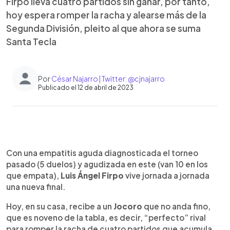
Firpo lleva cuatro partidos sin ganar, por tanto,
hoy espera romper la racha y alearse más de la
Segunda División, pleito al que ahora se suma
Santa Tecla
Por
César Najarro | Twitter: @cjnajarro
Publicado el 12 de abril de 2023
0:00
►
Escuchar artículo
Con una empatitis aguda diagnosticada el torneo
pasado (5 duelos) y agudizada en este (van 10 en los
que empata),
Luis Ángel Firpo
vive jornada a jornada
una nueva final.
Hoy, en su casa, recibe a un
Jocoro
que no anda fino,
que es noveno de la tabla, es decir, “perfecto” rival
para romper la racha de cuatro partidos que acumula