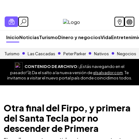
Inicio
Noticias
Turismo
Dinero y negocios
Vida
Entretenim
Turismo
Las Cascadas
Peter Parker
Nativos
Negocios
CONTENIDO DE ARCHIVO:
¡Estás navegando en el
pasado! 🚀 Da el salto a la nueva versión de
elsalvador.com
. Te
invitamos a visitar el nuevo portal país donde coincidimos todos.
Otra final del Firpo, y primera
del Santa Tecla por no
descender de Primera