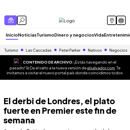
Inicio
Noticias
Turismo
Dinero y negocios
Vida
Entretenim
Turismo
Las Cascadas
Peter Parker
Nativos
Negocios
CONTENIDO DE ARCHIVO:
¡Estás navegando en el
pasado! 🚀 Da el salto a la nueva versión de
elsalvador.com
. Te
invitamos a visitar el nuevo portal país donde coincidimos todos.
El derbi de Londres, el plato
fuerte en Premier este fin de
semana