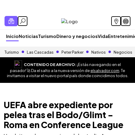
Inicio
Noticias
Turismo
Dinero y negocios
Vida
Entretenim
Turismo
Las Cascadas
Peter Parker
Nativos
Negocios
CONTENIDO DE ARCHIVO:
¡Estás navegando en el
pasado! 🚀 Da el salto a la nueva versión de
elsalvador.com
. Te
invitamos a visitar el nuevo portal país donde coincidimos todos.
UEFA abre expediente por
pelea tras el Bodo/Glimt -
Roma en Conference League