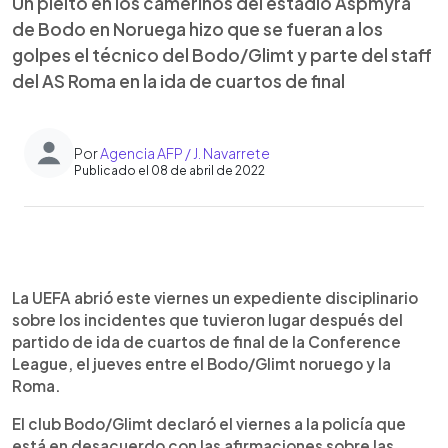
Un pleito en los camerinos del estadio Aspmyra
de Bodo en Noruega hizo que se fueran a los
golpes el técnico del Bodo/Glimt y parte del staff
del AS Roma en la ida de cuartos de final
Por
Agencia AFP / J. Navarrete
Publicado el 08 de abril de 2022
0:00
►
Escuchar artículo
La UEFA abrió este viernes un expediente disciplinario
sobre los incidentes que tuvieron lugar después del
partido de ida de cuartos de final de la Conference
League, el jueves entre el Bodo/Glimt noruego y la
Roma.
El club Bodo/Glimt declaró el viernes a la policía que
está en desacuerdo con las afirmaciones sobre las