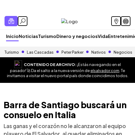
Inicio
Noticias
Turismo
Dinero y negocios
Vida
Entretenim
Turismo
Las Cascadas
Peter Parker
Nativos
Negocios
CONTENIDO DE ARCHIVO:
¡Estás navegando en el
pasado! 🚀 Da el salto a la nueva versión de
elsalvador.com
. Te
invitamos a visitar el nuevo portal país donde coincidimos todos.
Barra de Santiago buscará un
consuelo en Italia
Las ganas y el corazón no le alcanzaron al equipo
playero de El Salvador, al quedar eliminados en