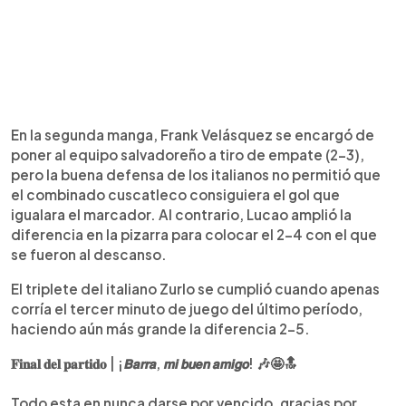
En la segunda manga, Frank Velásquez se encargó de
poner al equipo salvadoreño a tiro de empate (2-3),
pero la buena defensa de los italianos no permitió que
el combinado cuscatleco consiguiera el gol que
igualara el marcador. Al contrario, Lucao amplió la
diferencia en la pizarra para colocar el 2-4 con el que
se fueron al descanso.
El triplete del italiano Zurlo se cumplió cuando apenas
corría el tercer minuto de juego del último período,
haciendo aún más grande la diferencia 2-5.
𝐅𝐢𝐧𝐚𝐥 𝐝𝐞𝐥 𝐩𝐚𝐫𝐭𝐢𝐝𝐨 | ¡𝘽𝙖𝙧𝙧𝙖, 𝙢𝙞 𝙗𝙪𝙚𝙣 𝙖𝙢𝙞𝙜𝙤! 🎶🤩🔝
Todo esta en nunca darse por vencido, gracias por