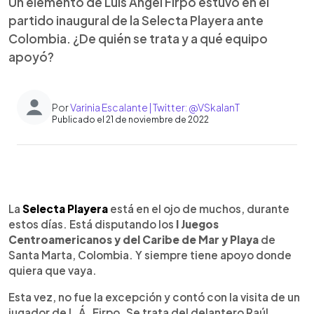
Un elemento de Luis Ángel Firpo estuvo en el
partido inaugural de la Selecta Playera ante
Colombia. ¿De quién se trata y a qué equipo
apoyó?
Por
Varinia Escalante | Twitter: @VSkalanT
Publicado el 21 de noviembre de 2022
0:00
►
Escuchar artículo
La
Selecta Playera
está en el ojo de muchos, durante
estos días. Está disputando los
I Juegos
Centroamericanos y del Caribe de Mar y Playa
de
Santa Marta, Colombia. Y siempre tiene apoyo donde
quiera que vaya.
Esta vez, no fue la excepción y contó con la visita de un
jugador de L.Á. Firpo. Se trata del delantero Raúl