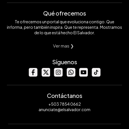
Qué ofrecemos
Te ofrecemos un portal que evoluciona contigo. Que
informa, pero también inspira. Que te representa. Mostramos
de lo que está hecho El Salvador.
Ver mas ❯
Síguenos
Contáctanos
+503 7854 0662
anunciate@elsalvador.com