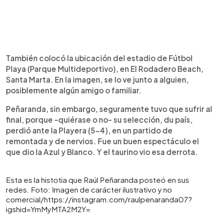
También colocó la ubicación del estadio de Fútbol
Playa (Parque Multideportivo), en El Rodadero Beach,
Santa Marta. En la imagen, se lo ve junto a alguien,
posiblemente algún amigo o familiar.
Peñaranda, sin embargo, seguramente tuvo que sufrir al
final, porque -quiérase o no- su selección, du país,
perdió ante la Playera (5-4), en un partido de
remontada y de nervios. Fue un buen espectáculo el
que dio la Azul y Blanco. Y el taurino vio esa derrota.
Esta es la histotia que Raúl Peñaranda posteó en sus
redes. Foto: Imagen de carácter ilustrativo y no
comercial/https://instagram.com/raulpenaranda07?
igshid=YmMyMTA2M2Y=