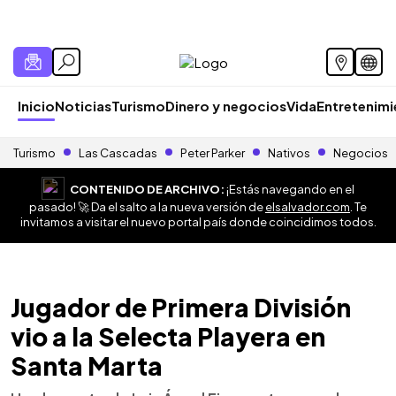
Inicio
Noticias
Turismo
Dinero y negocios
Vida
Entretenim
Turismo
Las Cascadas
Peter Parker
Nativos
Negocios
CONTENIDO DE ARCHIVO:
¡Estás navegando en el
pasado! 🚀 Da el salto a la nueva versión de
elsalvador.com
. Te
invitamos a visitar el nuevo portal país donde coincidimos todos.
Jugador de Primera División
vio a la Selecta Playera en
Santa Marta