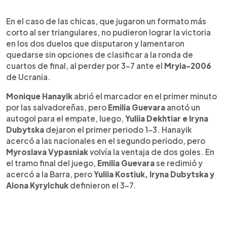
En el caso de las chicas, que jugaron un formato más
corto al ser triangulares, no pudieron lograr la victoria
en los dos duelos que disputaron y lamentaron
quedarse sin opciones de clasificar a la ronda de
cuartos de final, al perder por 3-7 ante el
Mryia-2006
de Ucrania.
Monique Hanayik
abrió el marcador en el primer minuto
por las salvadoreñas, pero
Emilia Guevara
anotó un
autogol para el empate, luego,
Yuliia Dekhtiar e Iryna
Dubytska
dejaron el primer periodo 1-3. Hanayik
acercó a las nacionales en el segundo periodo, pero
Myroslava Vypasniak
volvía la ventaja de dos goles. En
el tramo final del juego,
Emilia Guevara
se redimió y
acercó a la Barra, pero
Yuliia Kostiuk, Iryna Dubytska y
Alona Kyrylchuk
definieron el 3-7.