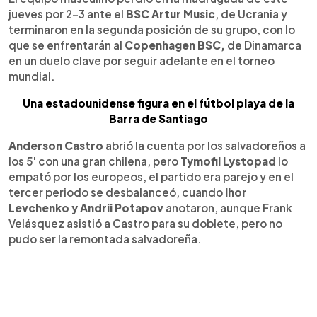
jueves por 2-3 ante el
BSC Artur Music
, de Ucrania y
terminaron en la segunda posición de su grupo, con lo
que se enfrentarán al
Copenhagen BSC,
de Dinamarca
en un duelo clave por seguir adelante en el torneo
mundial.
Una estadounidense figura en el fútbol playa de la
Barra de Santiago
Anderson Castro
abrió la cuenta por los salvadoreños a
los 5' con una gran chilena, pero
Tymofii Lystopad
lo
empató por los europeos, el partido era parejo y en el
tercer periodo se desbalanceó, cuando
Ihor
Levchenko y Andrii Potapov
anotaron, aunque Frank
Velásquez asistió a Castro para su doblete, pero no
pudo ser la remontada salvadoreña.