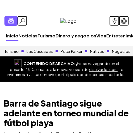
Inicio
Noticias
Turismo
Dinero y negocios
Vida
Entretenim
Turismo
Las Cascadas
Peter Parker
Nativos
Negocios
CONTENIDO DE ARCHIVO:
¡Estás navegando en el
pasado! 🚀 Da el salto a la nueva versión de
elsalvador.com
. Te
invitamos a visitar el nuevo portal país donde coincidimos todos.
Barra de Santiago sigue
adelante en torneo mundial de
fútbol playa