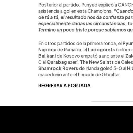
Posterior al partido, Punyed explicó a CANCHA
asistencia a gol en esta Champions.
"Cuando 
de tú a tú, el resultado nos da confianza par
especialmente dadas las circunstancias, toc
Termino un poco triste porque sabíamos qu
En otros partidos de la primera ronda, el
Pyu
Napoca
de Rumania, el
Ludogorets
bielorru
Ballkani
de Kosovo empató a uno ante el
Zal
0 al
Qarabag
azerí,
The New Saints
de Gales
Shamrock Rovers
de Irlanda goleó 3-0 al
Hi
macedonio ante el
Lincoln
de Gibraltar.
REGRESAR A PORTADA