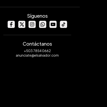
Síguenos
Contáctanos
+503 7854 0662
anunciate@elsalvador.com