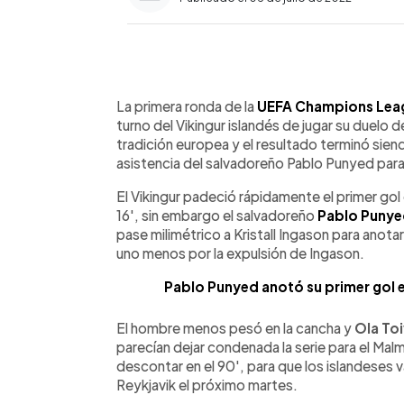
0:00
Facebook
Twitter
►
Escuchar artículo
La primera ronda de la
UEFA Champions Lea
turno del Vikingur islandés de jugar su duelo 
tradición europea y el resultado terminó sie
asistencia del salvadoreño Pablo Punyed par
El Vikingur padeció rápidamente el primer gol
16', sin embargo el salvadoreño
Pablo Punye
pase milimétrico a Kristall Ingason para anot
uno menos por la expulsión de Ingason.
Pablo Punyed anotó su primer gol e
El hombre menos pesó en la cancha y
Ola Toi
parecían dejar condenada la serie para el Ma
descontar en el 90', para que los islandeses 
Reykjavik el próximo martes.