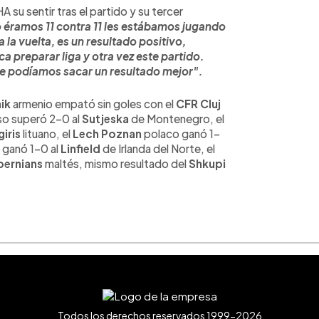
 su sentir tras el partido y su tercer
éramos 11 contra 11 les estábamos jugando
a la vuelta, es un resultado positivo,
a preparar liga y otra vez este partido.
e podíamos sacar un resultado mejor".
nik
armenio empató sin goles con el
CFR Cluj
so superó 2-0 al
Sutjeska
de Montenegro, el
giris
lituano, el
Lech Poznan
polaco ganó 1-
 ganó 1-0 al
Linfield
de Irlanda del Norte, el
bernians
maltés, mismo resultado del
Shkupi
Todos los derechos reservados 1999-2026