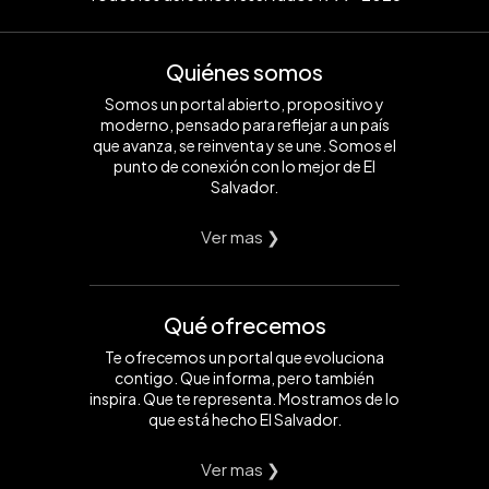
Quiénes somos
Somos un portal abierto, propositivo y
moderno, pensado para reflejar a un país
que avanza, se reinventa y se une. Somos el
punto de conexión con lo mejor de El
Salvador.
Ver mas ❯
Qué ofrecemos
Te ofrecemos un portal que evoluciona
contigo. Que informa, pero también
inspira. Que te representa. Mostramos de lo
que está hecho El Salvador.
Ver mas ❯