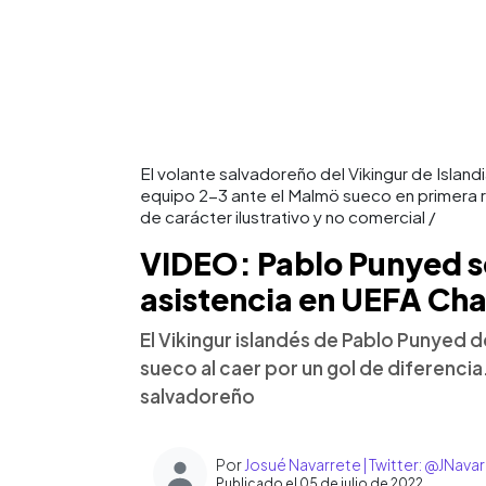
El volante salvadoreño del Vikingur de Island
equipo 2-3 ante el Malmö sueco en primera
de carácter ilustrativo y no comercial /
VIDEO: Pablo Punyed s
asistencia en UEFA Ch
El Vikingur islandés de Pablo Punyed d
sueco al caer por un gol de diferencia.
salvadoreño
Por
Josué Navarrete | Twitter: @JNav
Publicado el 05 de julio de 2022