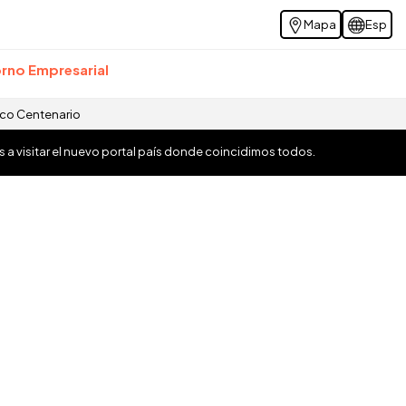
Mapa
Esp
rno Empresarial
ico Centenario
os a visitar el nuevo portal país donde coincidimos todos.