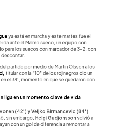
WhatsApp
Copiar link
gue
ya está en marcha y este martes fue el
de ida ante el Malmö sueco, un equipo con
ndo para los suecos con marcador de 3-2, con
a descontar.
 del partido por medio de Martin Olsson a los
d,
titular con la "10" de los rojinegros dio un
ar en el 38', momento en que se quedaron con
n liga en un momento clave de vida
vonen (42') y Veljko Birmancevic (84')
lmö, sin embargo,
Helgi Gudjonsson
volvió a
vayan con un gol de diferencia a remontar a