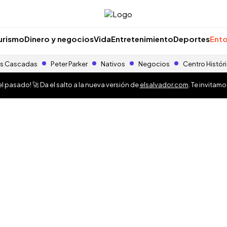
urismo
Dinero y negocios
Vida
Entretenimiento
Deportes
Ento
s Cascadas
Peter Parker
Nativos
Negocios
Centro Histór
 pasado! 🚀 Da el salto a la nueva versión de
elsalvador.com
. Te invitam