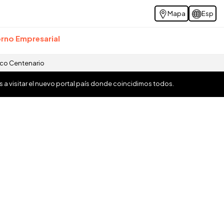
Mapa
Esp
rno Empresarial
ico Centenario
os a visitar el nuevo portal país donde coincidimos todos.