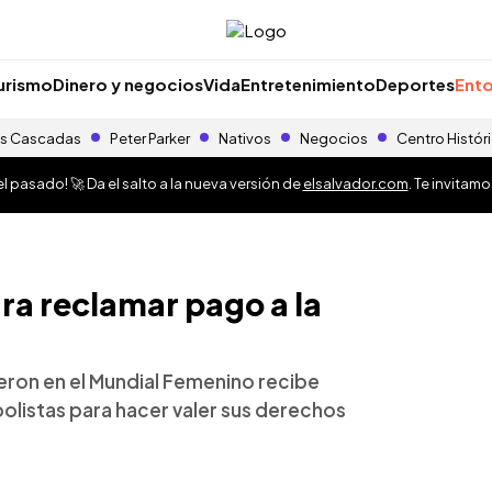
urismo
Dinero y negocios
Vida
Entretenimiento
Deportes
Ento
s Cascadas
Peter Parker
Nativos
Negocios
Centro Histór
 pasado! 🚀 Da el salto a la nueva versión de
elsalvador.com
. Te invitam
ra reclamar pago a la
eron en el Mundial Femenino recibe
olistas para hacer valer sus derechos