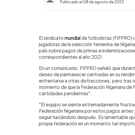
Publicado el 08 de agosto de 2023
0:00
Facebook
Twitter
►
Escuchar artículo
El sindicato
mundial
de futbolistas (FIFPRO) c
jugadoras de la selección femenina de Nigeria
país sobre pagos de primas e indemnizacione
correspondientes al año 2021.
En un comunicado, FIFPRO señaló que durant
deseo de permanecer centradas en su rendimie
enfrentarse a otras distracciones, pero tras s
momento de que la Federación Nigeriana de 
cantidades pendientes".
"El equipo se siente extremadamente frustrad
Federación Nigeriana por estos pagos antes 
seguir haciéndolo después. Es lamentable que
propia federación en un momento tan importa