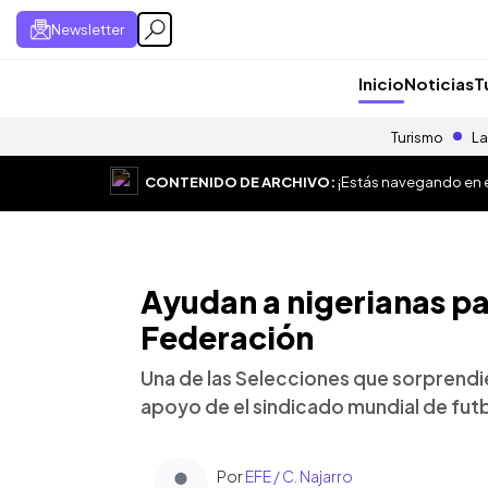
Newsletter
Inicio
Noticias
T
Turismo
La
CONTENIDO DE ARCHIVO:
¡Estás navegando en el
Ayudan a nigerianas pa
Federación
Una de las Selecciones que sorprendi
apoyo de el sindicado mundial de futb
Por
EFE / C. Najarro