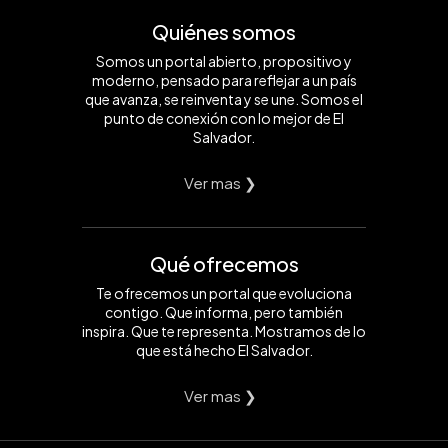
Quiénes somos
Somos un portal abierto, propositivo y
moderno, pensado para reflejar a un país
que avanza, se reinventa y se une. Somos el
punto de conexión con lo mejor de El
Salvador.
Ver mas ❯
Qué ofrecemos
Te ofrecemos un portal que evoluciona
contigo. Que informa, pero también
inspira. Que te representa. Mostramos de lo
que está hecho El Salvador.
Ver mas ❯