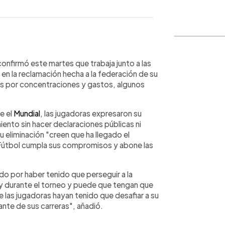
WhatsApp
Copiar link
onfirmó este martes que trabaja junto a las
 en la reclamación hecha a la federación de su
s por concentraciones y gastos, algunos
e el
Mundial
, las jugadoras expresaron su
nto sin hacer declaraciones públicas ni
u eliminación "creen que ha llegado el
Fútbol cumpla sus compromisos y abone las
o por haber tenido que perseguir a la
y durante el torneo y puede que tengan que
 las jugadoras hayan tenido que desafiar a su
nte de sus carreras", añadió.