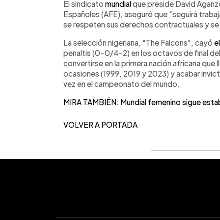
El sindicato
mundial
que preside David Aganzo
Españoles (AFE), aseguró que "seguirá trabaj
se respeten sus derechos contractuales y se 
La selección nigeriana, "The Falcons", cayó
e
penaltis (0-0/4-2) en los octavos de final del
convertirse en la primera nación africana que l
ocasiones (1999, 2019 y 2023) y acabar invic
vez en el campeonato del mundo.
MIRA TAMBIÉN: Mundial femenino sigue esta
VOLVER A PORTADA