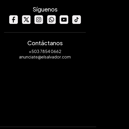
Síguenos
Contáctanos
+503 7854 0662
anunciate@elsalvador.com